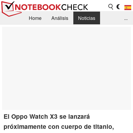
Home
Análisis
Noticias
...
FAQ/Técnica
Biblioteca
Orientación para la Compra
Busca
Contacto
El Oppo Watch X3 se lanzará
próximamente con cuerpo de titanio,