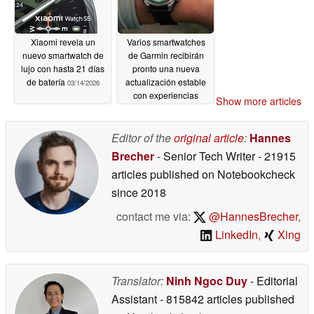
Xiaomi revela un
Varios smartwatches
nuevo smartwatch de
de Garmin recibirán
lujo con hasta 21 días
pronto una nueva
de batería
actualización estable
03/14/2026
con experiencias
Show more articles
mejoradas de
actividades de fuerza y
HIIT
Editor of the
original article
:
Hannes
03/11/2026
Brecher
- Senior Tech Writer
- 21915
articles published on Notebookcheck
since 2018
contact me via:
@HannesBrecher
,
LinkedIn
,
Xing
Translator:
Ninh Ngoc Duy
- Editorial
Assistant
- 815842 articles published