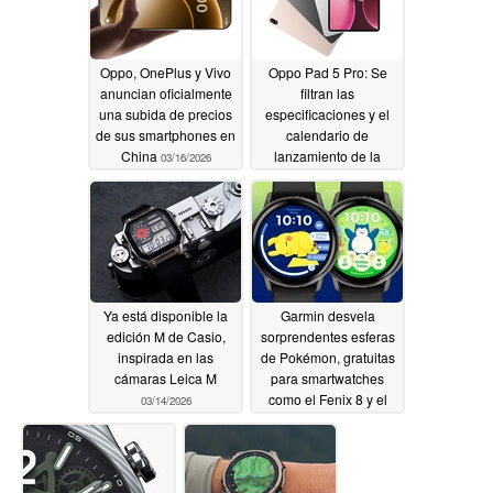
Oppo, OnePlus y Vivo
Oppo Pad 5 Pro: Se
anuncian oficialmente
filtran las
una subida de precios
especificaciones y el
de sus smartphones en
calendario de
China
lanzamiento de la
03/16/2026
próxima tableta
insignia de Oppo
03/15/2026
Ya está disponible la
Garmin desvela
edición M de Casio,
sorprendentes esferas
inspirada en las
de Pokémon, gratuitas
cámaras Leica M
para smartwatches
como el Fenix 8 y el
03/14/2026
Forerunner 970
03/14/2026