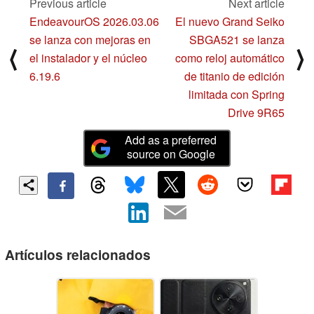
Previous article
Next article
EndeavourOS 2026.03.06
El nuevo Grand Seiko
se lanza con mejoras en
SBGA521 se lanza
⟨
⟩
el instalador y el núcleo
como reloj automático
6.19.6
de titanio de edición
limitada con Spring
Drive 9R65
Add as a preferred
source on Google
Artículos relacionados