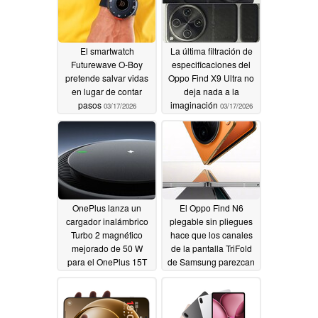
El smartwatch
La última filtración de
Futurewave O-Boy
especificaciones del
pretende salvar vidas
Oppo Find X9 Ultra no
en lugar de contar
deja nada a la
pasos
imaginación
03/17/2026
03/17/2026
OnePlus lanza un
El Oppo Find N6
cargador inalámbrico
plegable sin pliegues
Turbo 2 magnético
hace que los canales
mejorado de 50 W
de la pantalla TriFold
para el OnePlus 15T
de Samsung parezcan
incómodos
03/17/2026
03/17/2026