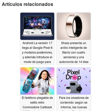
Artículos relacionados
Android La versión 17
Sharp presenta un
llega al Google Pixel 6
anillo inteligente de
y modelos posteriores,
titanio con cuatro
y además introduce el
sensores y una
modo de juego para
autonomía de 14 días
dispositivos plegables
06/16/2026
06/17/2026
El teléfono plegable de
Para los creadores de
estilo retro
contenido: según se
Commodore Callback
informa, las nuevas