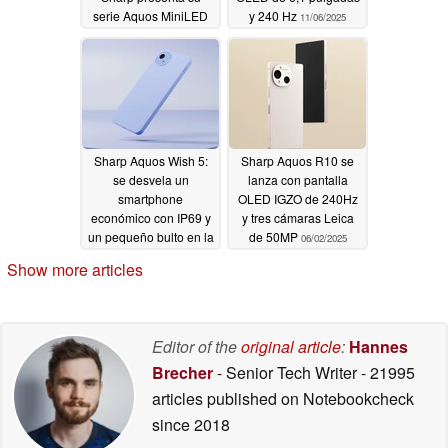
serie Aquos MiniLED
y 240 Hz
11/06/2025
JP7000
11/23/2025
Sharp Aquos Wish 5:
Sharp Aquos R10 se
se desvela un
lanza con pantalla
smartphone
OLED IGZO de 240Hz
económico con IP69 y
y tres cámaras Leica
un pequeño bulto en la
de 50MP
06/02/2025
cámara
06/02/2025
Show more articles
Editor of the
original article
:
Hannes
Brecher
- Senior Tech Writer
- 21995
articles published on Notebookcheck
since 2018