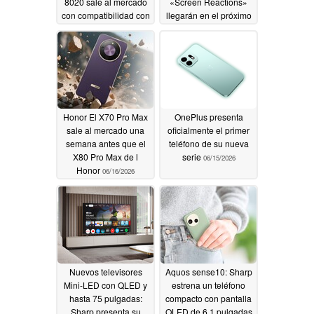
8020 sale al mercado
«Screen Reactions»
con compatibilidad con
llegarán en el próximo
las aplicaciones de l
Pixel Drop
06/16/2026
Android
06/16/2026
Honor El X70 Pro Max
OnePlus presenta
sale al mercado una
oficialmente el primer
semana antes que el
teléfono de su nueva
X80 Pro Max de l
serie
06/15/2026
Honor
06/16/2026
Nuevos televisores
Aquos sense10: Sharp
Mini-LED con QLED y
estrena un teléfono
hasta 75 pulgadas:
compacto con pantalla
Sharp presenta su
OLED de 6,1 pulgadas