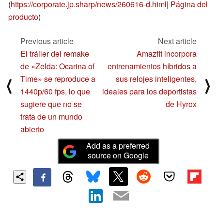
(
https://corporate.jp.sharp/news/260616-d.html
|
Página del
producto
)
Previous article
Next article
El tráiler del remake
Amazfit incorpora
de «Zelda: Ocarina of
entrenamientos híbridos a
Time» se reproduce a
sus relojes inteligentes,
⟨
⟩
1440p/60 fps, lo que
ideales para los deportistas
sugiere que no se
de Hyrox
trata de un mundo
abierto
Add as a preferred
source on Google