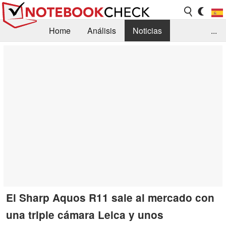
Home
Análisis
Noticias
...
FAQ/Técnica
Biblioteca
Orientación para la Compra
Busca
Contacto
El Sharp Aquos R11 sale al mercado con
una triple cámara Leica y unos