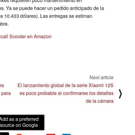
bikes requieren poco mantenimiento en
es. Ya se puede hacer un pedido anticipado de la
os 10.433 dólares). Las entregas se estiman
bre.
micall Scooter en Amazon
Next article
ra
El lanzamiento global de la serie Xiaomi 12S
⟩
 para
es poco probable al confirmarse los detalles
de la cámara
Add as a preferred
source on Google