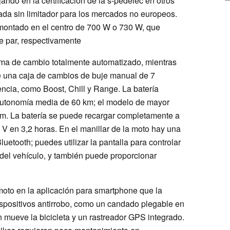
ando en la certificación de la s-pedelec en otros
ada sin limitador para los mercados no europeos.
montado en el centro de 700 W o 730 W, que
 par, respectivamente
ema de cambio totalmente automatizado, mientras
e una caja de cambios de buje manual de 7
ncia, como Boost, Chill y Range. La batería
autonomía media de 60 km; el modelo de mayor
m. La batería se puede recargar completamente a
 V en 3,2 horas. En el manillar de la moto hay una
luetooth; puedes utilizar la pantalla para controlar
del vehículo, y también puede proporcionar
moto en la aplicación para smartphone que la
spositivos antirrobo, como un candado plegable en
n mueve la bicicleta y un rastreador GPS integrado.