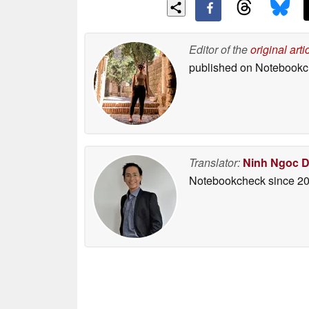
Editor of the
original arti
published on Notebook
Translator:
Ninh Ngoc 
Notebookcheck
since 2