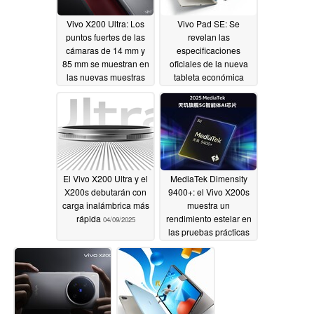
Vivo X200 Ultra: Los
Vivo Pad SE: Se
puntos fuertes de las
revelan las
cámaras de 14 mm y
especificaciones
85 mm se muestran en
oficiales de la nueva
las nuevas muestras
tableta económica
oficiales de cámara
Android
04/16/2025
mientras aparece en
línea el primer vídeo
unboxing
04/16/2025
El Vivo X200 Ultra y el
MediaTek Dimensity
X200s debutarán con
9400+: el Vivo X200s
carga inalámbrica más
muestra un
rápida
rendimiento estelar en
04/09/2025
las pruebas prácticas
de benchmark
04/08/2025