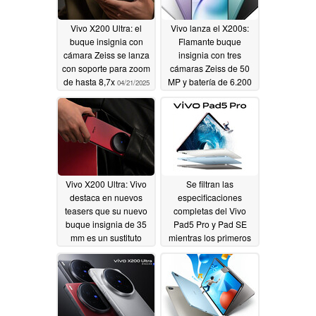
Vivo X200 Ultra: el
Vivo lanza el X200s:
buque insignia con
Flamante buque
cámara Zeiss se lanza
insignia con tres
con soporte para zoom
cámaras Zeiss de 50
de hasta 8,7x
MP y batería de 6.200
04/21/2025
mAh
04/21/2025
Vivo X200 Ultra: Vivo
Se filtran las
destaca en nuevos
especificaciones
teasers que su nuevo
completas del Vivo
buque insignia de 35
Pad5 Pro y Pad SE
mm es un sustituto
mientras los primeros
viable de las DSLR
vídeos promocionales
oficiales muestran los
04/19/2025
nuevos tablets en
detalle
04/17/2025