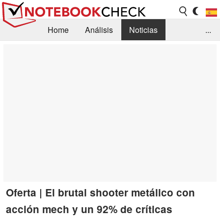
Home
Análisis
Noticias
...
FAQ/Técnica
Biblioteca
Orientación para la Compra
Busca
Contacto
Oferta | El brutal shooter metálico con
acción mech y un 92% de críticas