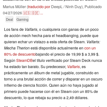
Marius Müller (
traducido por
DeepL / Ninh Duy),
Publicado
04/27/2026
🇺🇸
🇩🇪
...
Deal
Gaming
Los fans de
Valfaris
, o cualquiera con ganas de un poco
de acción mech hecha para el headbanging, puede que
quieran echar un vistazo a esta oferta de Steam.
Valfaris:
Mecha Therion
está disponible actualmente en
con un
80% de descuento
bajando el precio de 19,99 $ a 3,99 $.
Según
SteamDB
el título verificado por Steam Deck nunca
ha estado tan barato. Su predecesor,
Valfaris
, es
prácticamente un álbum de metal jugable, construido en
torno a una brutal acción de correr y disparar en un oscuro
infierno de ciencia ficción. Quien aún no haya jugado al
primero puede hacerse con él en Steam con un 85% de
descuento, lo que rebaja su precio a 2,49 dólares.