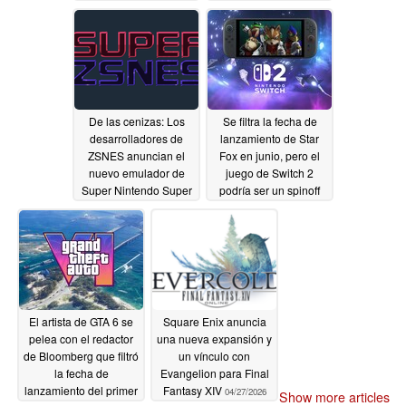
De las cenizas: Los
Se filtra la fecha de
desarrolladores de
lanzamiento de Star
ZSNES anuncian el
Fox en junio, pero el
nuevo emulador de
juego de Switch 2
Super Nintendo Super
podría ser un spinoff
ZSNES
multijugador
04/27/2026
04/27/2026
El artista de GTA 6 se
Square Enix anuncia
pelea con el redactor
una nueva expansión y
de Bloomberg que filtró
un vínculo con
la fecha de
Evangelion para Final
lanzamiento del primer
Fantasy XIV
04/27/2026
Show more articles