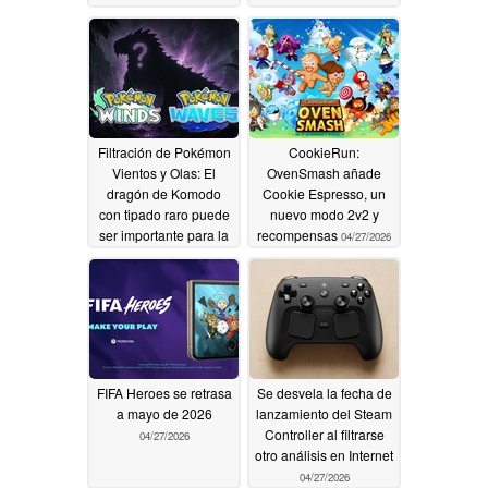
Steam
descuento en Steam
05/01/2026
04/30/2026
Filtración de Pokémon
CookieRun:
Vientos y Olas: El
OvenSmash añade
dragón de Komodo
Cookie Espresso, un
con tipado raro puede
nuevo modo 2v2 y
ser importante para la
recompensas
04/27/2026
historia
04/27/2026
FIFA Heroes se retrasa
Se desvela la fecha de
a mayo de 2026
lanzamiento del Steam
Controller al filtrarse
04/27/2026
otro análisis en Internet
04/27/2026