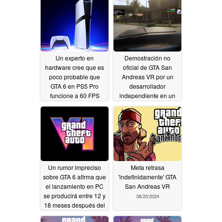
09/19/2024
Un experto en
Demostración no
hardware cree que es
oficial de GTA San
poco probable que
Andreas VR por un
GTA 6 en PS5 Pro
desarrollador
funcione a 60 FPS
independiente en un
nuevo y prometedor
09/12/2024
vídeo
09/11/2024
Un rumor impreciso
Meta retrasa
sobre GTA 6 afirma que
'indefinidamente' GTA
el lanzamiento en PC
San Andreas VR
se producirá entre 12 y
08/20/2024
18 meses después del
lanzamiento en