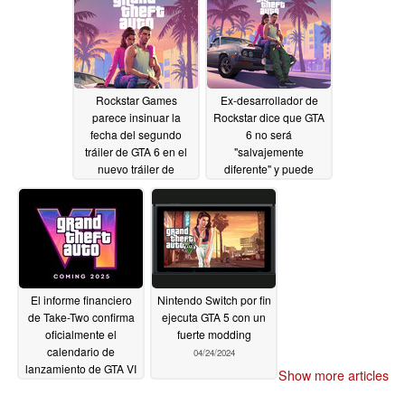
consola, que se retrasa
a principios-mediados
de 2026
09/08/2024
Rockstar Games
Ex-desarrollador de
parece insinuar la
Rockstar dice que GTA
fecha del segundo
6 no será
tráiler de GTA 6 en el
"salvajemente
nuevo tráiler de
diferente" y puede
actualización de Grand
dejar a los jugadores
Theft Auto Online
"decepcionados"
07/30/2024
07/25/2024
El informe financiero
Nintendo Switch por fin
de Take-Two confirma
ejecuta GTA 5 con un
oficialmente el
fuerte modding
calendario de
04/24/2024
lanzamiento de GTA VI
Show more articles
05/17/2024