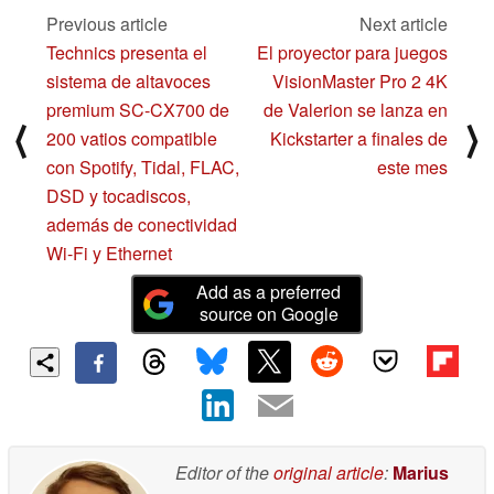
Previous article
Next article
Technics presenta el
El proyector para juegos
sistema de altavoces
VisionMaster Pro 2 4K
premium SC-CX700 de
de Valerion se lanza en
⟨
⟩
200 vatios compatible
Kickstarter a finales de
con Spotify, Tidal, FLAC,
este mes
DSD y tocadiscos,
además de conectividad
Wi-Fi y Ethernet
Add as a preferred
source on Google
Editor of the
original article
:
Marius