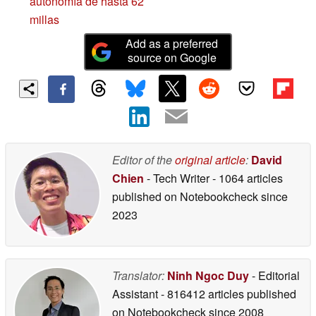
autonomía de hasta 62
millas
Add as a preferred
source on Google
Editor of the
original article
:
David
Chien
- Tech Writer
- 1064 articles
published on Notebookcheck
since
2023
Translator:
Ninh Ngoc Duy
- Editorial
Assistant
- 816412 articles published
on Notebookcheck
since 2008