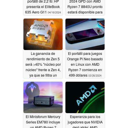
portátil de 2,2 lb: HP
2024 GPD con AMD
presenta el EliteBook
Ryzen 7 8840U pronto
635 Aero G11
estará disponible para
04/16/2024
pedidos anticipados
04/05/2024
La ganancia de
El portátil para juegos
rendimiento de Zen 5
Orange Pi Neo basado
será >40% "núcleo por
en Linux con AMD
núcleo" frente a Zen 4,
Ryzen 7 comienza en
ya que se filtra un
499 dólares
03/26/2024
aumento del IPC en
juegos y pruebas
sintéticas
04/01/2024
El Minisforum Mercury
Esperanza para los
Series EM780 incluye
jugadores que NVIDIA
un AMD Ryzen 7
dejó atrás: AMD