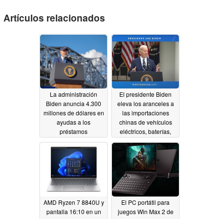
Artículos relacionados
La administración
El presidente Biden
Biden anuncia 4.300
eleva los aranceles a
millones de dólares en
las importaciones
ayudas a los
chinas de vehículos
préstamos
eléctricos, baterías,
estudiantiles
células solares,
12/21/2024
suministros médicos,
semiconductores,
grúas portuarias,
minerales y metales,
mientras ignora a los
pacientes y a los
AMD Ryzen 7 8840U y
El PC portátil para
proveedores médicos
pantalla 16:10 en un
juegos Win Max 2 de
05/15/2024