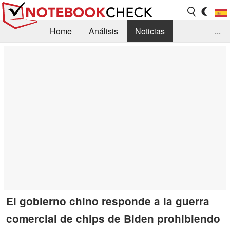
Home
Análisis
Noticias
...
FAQ/Técnica
Biblioteca
Orientación para la Compra
Busca
Contacto
El gobierno chino responde a la guerra
comercial de chips de Biden prohibiendo