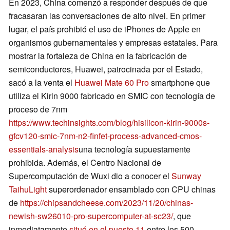
En 2023, China comenzó a responder después de que
fracasaran las conversaciones de alto nivel. En primer
lugar, el país prohibió el uso de iPhones de Apple en
organismos gubernamentales y empresas estatales. Para
mostrar la fortaleza de China en la fabricación de
semiconductores, Huawei, patrocinada por el Estado,
sacó a la venta el
Huawei Mate 60 Pro
smartphone que
utiliza el Kirin 9000 fabricado en SMIC con tecnología de
proceso de 7nm
https://www.techinsights.com/blog/hisilicon-kirin-9000s-
gfcv120-smic-7nm-n2-finfet-process-advanced-cmos-
essentials-analysis
una tecnología supuestamente
prohibida. Además, el Centro Nacional de
Supercomputación de Wuxi dio a conocer el
Sunway
TaihuLight
superordenador ensamblado con CPU chinas
de
https://chipsandcheese.com/2023/11/20/chinas-
newish-sw26010-pro-supercomputer-at-sc23/
, que
inmediatamente
situó en el puesto 11
entre los 500