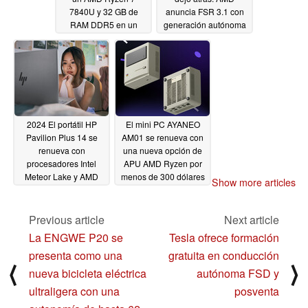
7840U y 32 GB de
anuncia FSR 3.1 con
RAM DDR5 en un
generación autónoma
chasis de 1/4 L
de fotogramas y mayor
calidad visual
03/23/2024
03/21/2024
2024 El portátil HP
El mini PC AYANEO
Pavilion Plus 14 se
AM01 se renueva con
renueva con
una nueva opción de
procesadores Intel
APU AMD Ryzen por
Meteor Lake y AMD
menos de 300 dólares
Show more articles
Ryzen Hawk Point
03/15/2024
03/17/2024
Previous article
Next article
La ENGWE P20 se
Tesla ofrece formación
presenta como una
gratuita en conducción
⟨
⟩
nueva bicicleta eléctrica
autónoma FSD y
ultraligera con una
posventa