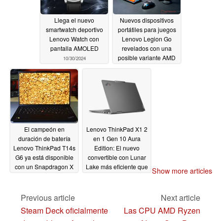
Llega el nuevo
Nuevos dispositivos
smartwatch deportivo
portátiles para juegos
Lenovo Watch con
Lenovo Legion Go
pantalla AMOLED
revelados con una
posible variante AMD
10/30/2024
Strix Point en
desarrollo
10/22/2024
El campeón en
Lenovo ThinkPad X1 2
duración de batería
en 1 Gen 10 Aura
Lenovo ThinkPad T14s
Edition: El nuevo
G6 ya está disponible
convertible con Lunar
con un Snapdragon X
Lake más eficiente que
Show more articles
Plus más asequible,
nunca
10/16/2024
OLED y 5G
10/18/2024
Previous article
Next article
Steam Deck oficialmente
Las CPU AMD Ryzen