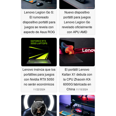
Lenovo Legion Go S:
Nuevo dispositivo
El rumoreado
portátil para juegos
dispositivo portátil para
Lenovo Legion Go
juegos se revela con
revelado oficialmente
aspecto de Asus ROG
con APU AMD
Ally en una nueva
Rembrandt y
filtración
conectividad Wi-Fi 6E
12/03/2024
11/29/2024
Lenovo insinúa que los
El portátil Lenovo
portátiles para juegos
Kaitan X1 debuta con
con Nvidia RTX 5050
la CPU Zhaoxin KX-
no serán económicos
6000G fabricada en
China
11/22/2024
11/15/2024