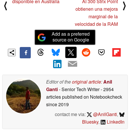
disponible en Australia
AI 300 Strix Point
⟨
⟩
obtienen una mejora
marginal de la
velocidad de la RAM
Add as a preferred
source on Google
Editor of the
original article
:
Anil
Ganti
- Senior Tech Writer
- 2954
articles published on Notebookcheck
since 2019
contact me via:
@AnilGanti
,
Bluesky
,
LinkedIn