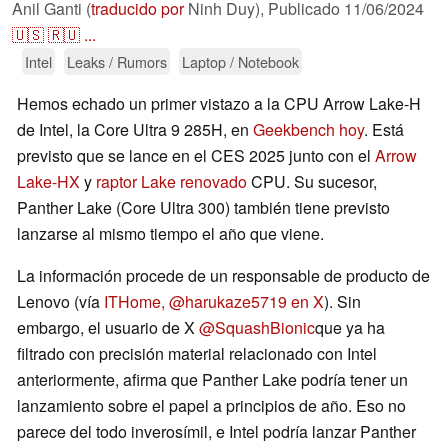
Anil Ganti (
traducido por
Ninh Duy),
Publicado
11/06/2024
🇺🇸
🇷🇺
...
Intel
Leaks / Rumors
Laptop / Notebook
Hemos echado un primer vistazo a la CPU Arrow Lake-H
de Intel, la Core Ultra 9 285H, en
Geekbench hoy
. Está
previsto que se lance en el CES 2025 junto con el
Arrow
Lake-HX
y
raptor Lake renovado
CPU. Su sucesor,
Panther Lake (Core Ultra 300) también tiene previsto
lanzarse al mismo tiempo el año que viene.
La información procede de un responsable de producto de
Lenovo (vía
ITHome,
@harukaze5719 en X
). Sin
embargo, el usuario de X
@SquashBionic
que ya ha
filtrado con precisión material relacionado con Intel
anteriormente, afirma que Panther Lake podría tener un
lanzamiento sobre el papel a principios de año. Eso no
parece del todo inverosímil, e Intel podría lanzar Panther