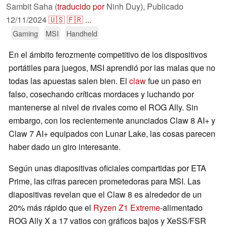
Sambit Saha (
traducido por
Ninh Duy),
Publicado
12/11/2024
🇺🇸
🇫🇷
...
Gaming
MSI
Handheld
En el ámbito ferozmente competitivo de los dispositivos
portátiles para juegos, MSI aprendió por las malas que no
todas las apuestas salen bien. El
claw
fue un paso en
falso, cosechando críticas mordaces y luchando por
mantenerse al nivel de rivales como el ROG Ally. Sin
embargo, con los recientemente anunciados Claw 8 AI+ y
Claw 7 AI+ equipados con Lunar Lake, las cosas parecen
haber dado un giro interesante.
Según unas diapositivas oficiales compartidas por ETA
Prime, las cifras parecen prometedoras para MSI. Las
diapositivas revelan que el Claw 8 es alrededor de un
20% más rápido que el
Ryzen Z1 Extreme
-alimentado
ROG Ally X a 17 vatios con gráficos bajos y XeSS/FSR