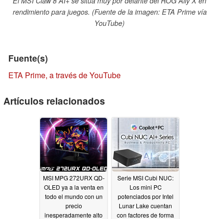
El MSI Claw 8 AI+ se sitúa muy por delante del ROG Ally X en
rendimiento para juegos. (Fuente de la imagen: ETA Prime vía
YouTube)
Fuente(s)
ETA Prime, a través de YouTube
Artículos relacionados
MSI MPG 272URX QD-
Serie MSI Cubi NUC:
OLED ya a la venta en
Los mini PC
todo el mundo con un
potenciados por Intel
precio
Lunar Lake cuentan
inesperadamente alto
con factores de forma