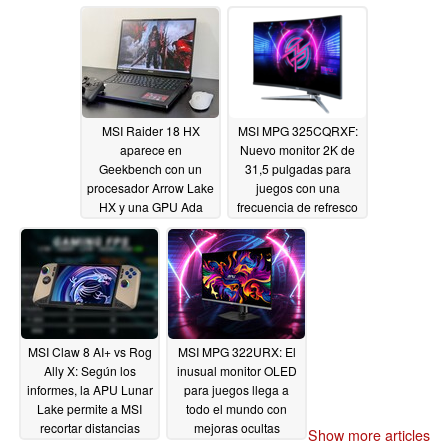
refresco de hasta 500
Hz
01/03/2025
MSI Raider 18 HX
MSI MPG 325CQRXF:
aparece en
Nuevo monitor 2K de
Geekbench con un
31,5 pulgadas para
procesador Arrow Lake
juegos con una
HX y una GPU Ada
frecuencia de refresco
Lovelace de gama
de 280 Hz y una
media
cobertura sRGB del
01/02/2025
127
12/29/2024
MSI Claw 8 AI+ vs Rog
MSI MPG 322URX: El
Ally X: Según los
inusual monitor OLED
informes, la APU Lunar
para juegos llega a
Lake permite a MSI
todo el mundo con
recortar distancias
mejoras ocultas
Show more articles
tanto en rendimiento
12/18/2024