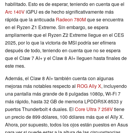
habilitado. Esto es de esperar, teniendo en cuenta que el
Arc 140V
iGPU es de hecho significativamente más
rápida que la anticuada
Radeon 780M
que se encuentra
en el Ryzen Z1 Extreme. Sin embargo, se espera
ampliamente que el Ryzen Z2 Extreme llegue en el CES
2025, por lo que la victoria de MSI podría ser efímera
después de todo, teniendo en cuenta que no se espera
que el Claw 7 AI+ y el Claw 8 AI+ lleguen hasta finales de
este mes.
Además, el Claw 8 AI+ también cuenta con algunas
mejoras más notables respecto al
ROG Ally X
, incluyendo
una pantalla más grande de 8 pulgadas 1080p, Wi-Fi 7
más rápido, hasta 32 GB de memoria LPDDR5X-8533 y
puertos Thunderbolt 4 duales. El
Core Ultra 7 258V
tiene
un precio de 899 dólares, 100 dólares más que el Ally X.
Ahora, por supuesto, todos los ojos están puestos en Asus
para ver si puede estar a la altura de las circunstancias