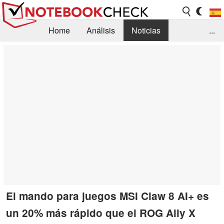
Home
Análisis
Noticias
...
FAQ/Técnica
Biblioteca
Orientación para la Compra
Busca
Contacto
El mando para juegos MSI Claw 8 AI+ es
un 20% más rápido que el ROG Ally X