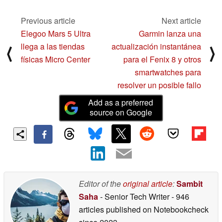
como en duración de
la batería
Previous article
Next article
12/27/2024
Elegoo Mars 5 Ultra
Garmin lanza una
llega a las tiendas
actualización instantánea
⟨
⟩
físicas Micro Center
para el Fenix 8 y otros
smartwatches para
resolver un posible fallo
Add as a preferred
source on Google
Editor of the
original article
:
Sambit
Saha
- Senior Tech Writer
- 946
articles published on Notebookcheck