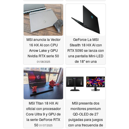
en Europa y EE.UU
impresionantemente
compactos
02/19/2025
01/08/2025
MSI anuncia la Vector
GeForce La MSI
16 HX AI con CPU
Stealth 18 HX AI con
Arrow Lake y GPU
RTX 5090 se lanza con
Nvidia RTX serie 50
una pantalla Mini-LED
de 18" en una
01/08/2025
construcción ligera
01/07/2025
MSI Titan 18 HX AI
MSI presenta dos
oficial con procesador
monitores premium
Core Ultra 9 y GPU de
QD-OLED de 27
la serie GeForce RTX
pulgadas para juegos
50
con una frecuencia de
01/07/2025