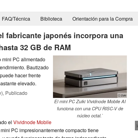
FAQ/Técnica
Biblioteca
Orientación para la Compra
l fabricante japonés incorpora una
 hasta 32 GB de RAM
 mini PC alimentado
endimiento. Bautizado
puede hacer frente
bastante elevado.
y),
Publicado
ⓘ Zuiki
El mini PC Zuiki Vividnode Mobile AI
funciona con una CPU RISC-V de
núcleo octal.`
ado el
Vividnode Mobile
 mini PC impresionantemente compacto tiene