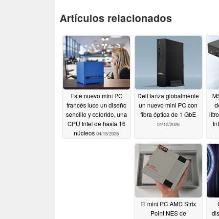
Artículos relacionados
Este nuevo mini PC
Dell lanza globalmente
MS
francés luce un diseño
un nuevo mini PC con
d
sencillo y colorido, una
fibra óptica de 1 GbE
lit
CPU Intel de hasta 16
In
04/12/2026
núcleos
04/15/2026
El mini PC AMD Strix
Point NES de
di