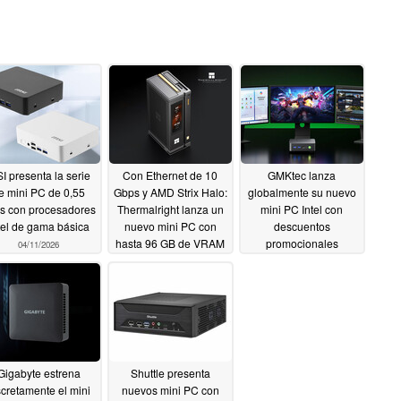
I presenta la serie
Con Ethernet de 10
GMKtec lanza
e mini PC de 0,55
Gbps y AMD Strix Halo:
globalmente su nuevo
ros con procesadores
Thermalright lanza un
mini PC Intel con
tel de gama básica
nuevo mini PC con
descuentos
hasta 96 GB de VRAM
promocionales
04/11/2026
04/10/2026
04/04/2026
Gigabyte estrena
Shuttle presenta
scretamente el mini
nuevos mini PC con