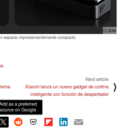
ⓘ Zuiki
un espacio impresionantemente compacto.
os
Next article
⟩
blema
Xiaomi lanza un nuevo gadget de cortina
inteligente con función de despertador
Add as a preferred
source on Google