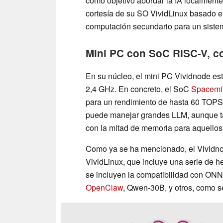
como objetivo abordar la IA localmente
cortesía de su SO VividLinux basado 
computación secundario para un sistem
Mini PC con SoC RISC-V, 
En su núcleo, el mini PC Vividnode e
2,4 GHz. En concreto, el SoC
Spacemi
para un rendimiento de hasta 60 TOP
puede manejar grandes LLM, aunque ta
con la mitad de memoria para aquellos
Como ya se ha mencionado, el Vividnod
VividLinux, que incluye una serie de h
se incluyen la compatibilidad con ON
OpenClaw
, Qwen-30B, y otros, como s