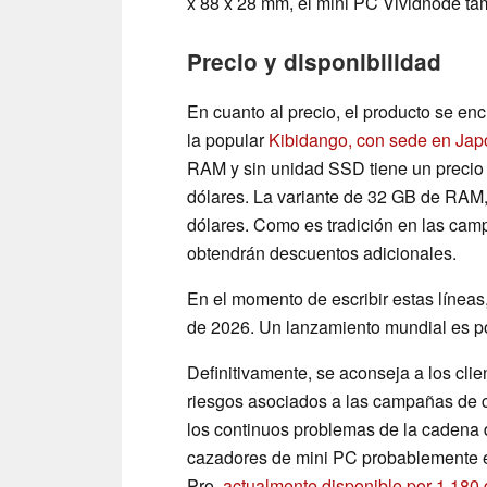
x 88 x 28 mm, el mini PC Vividnode t
Precio y disponibilidad
En cuanto al precio, el producto se e
la popular
Kibidango, con sede en Jap
RAM y sin unidad SSD tiene un preci
dólares. La variante de 32 GB de RAM,
dólares. Como es tradición en las ca
obtendrán descuentos adicionales.
En el momento de escribir estas líneas
de 2026. Un lanzamiento mundial es poc
Definitivamente, se aconseja a los cli
riesgos asociados a las campañas de c
los continuos problemas de la cadena d
cazadores de mini PC probablemente e
Pro,
actualmente disponible por 1.180 