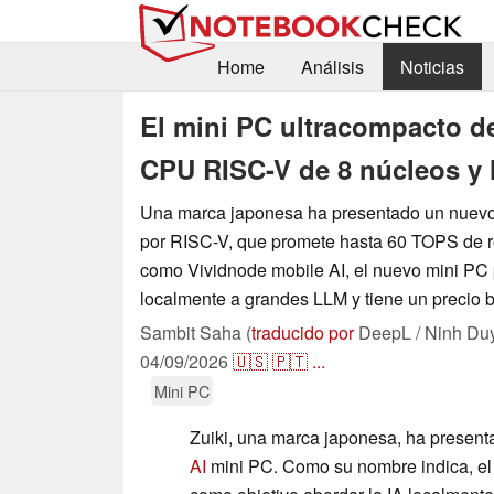
Home
Análisis
Noticias
El mini PC ultracompacto de
CPU RISC-V de 8 núcleos y
Una marca japonesa ha presentado un nuevo
por RISC-V, que promete hasta 60 TOPS de r
como Vividnode mobile AI, el nuevo mini PC 
localmente a grandes LLM y tiene un precio 
Sambit Saha (
traducido por
DeepL / Ninh Du
04/09/2026
🇺🇸
🇵🇹
...
Mini PC
Zuiki, una marca japonesa, ha present
AI
mini PC. Como su nombre indica, el