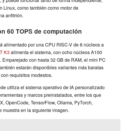
, y puede funcionar tanto de forma independiente,
en Linux, como también como motor de
a anfitrión.
con 60 TOPS de computación
stá alimentado por una CPU RISC-V de 8 núcleos a
T K3
alimenta el sistema, con ocho núcleos A100
S. Emparejado con hasta 32 GB de RAM, el mini PC
mbién estarán disponibles variantes más baratas
 con requisitos modestos.
e utiliza el sistema operativo de IA personalizado
erramientas y marcos preinstalados, entre los que
NX, OpenCode, TensorFlow, Ollama, PyTorch,
e muestra en la siguiente imagen.