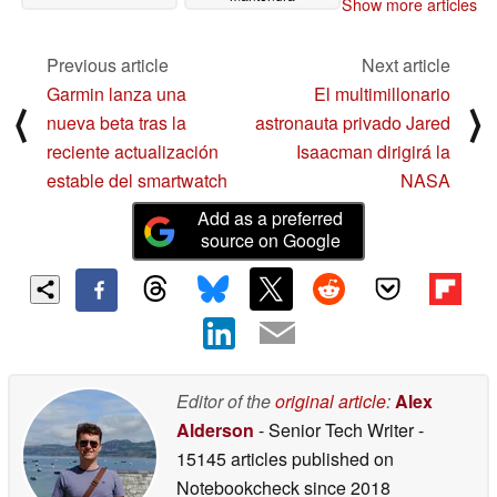
Show more articles
enganchado durante
horas
12/06/2024
Previous article
Next article
Garmin lanza una
El multimillonario
⟨
⟩
nueva beta tras la
astronauta privado Jared
reciente actualización
Isaacman dirigirá la
estable del smartwatch
NASA
Add as a preferred
source on Google
Editor of the
original article
:
Alex
Alderson
- Senior Tech Writer
-
15145 articles published on
Notebookcheck
since 2018