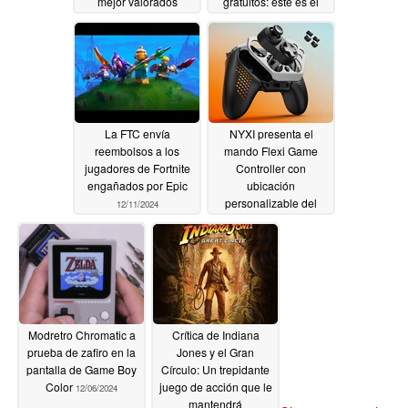
mejor valorados
gratuitos: este es el
programa
12/13/2024
12/12/2024
La FTC envía
NYXI presenta el
reembolsos a los
mando Flexi Game
jugadores de Fortnite
Controller con
engañados por Epic
ubicación
personalizable del
12/11/2024
stick analógico
12/07/2024
Modretro Chromatic a
Crítica de Indiana
prueba de zafiro en la
Jones y el Gran
pantalla de Game Boy
Círculo: Un trepidante
Color
juego de acción que le
12/06/2024
mantendrá