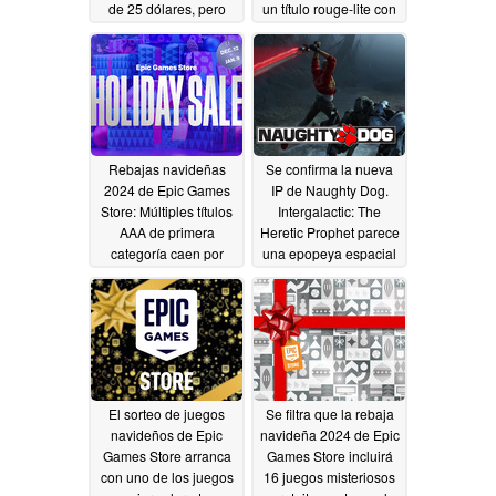
de 25 dólares, pero
un título rouge-lite con
sólo por poco tiempo
buenas críticas
12/21/2024
12/20/2024
Rebajas navideñas
Se confirma la nueva
2024 de Epic Games
IP de Naughty Dog.
Store: Múltiples títulos
Intergalactic: The
AAA de primera
Heretic Prophet parece
categoría caen por
una epopeya espacial
debajo de los 20
guiada por la historia
dólares
12/14/2024
12/13/2024
El sorteo de juegos
Se filtra que la rebaja
navideños de Epic
navideña 2024 de Epic
Games Store arranca
Games Store incluirá
con uno de los juegos
16 juegos misteriosos