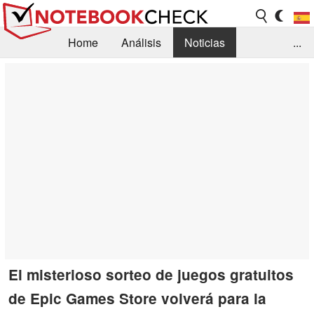
Home
Análisis
Noticias
...
FAQ/Técnica
Biblioteca
Orientación para la Compra
Busca
Contacto
El misterioso sorteo de juegos gratuitos
de Epic Games Store volverá para la