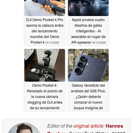
DJI Osmo Pocket 4 Pro
Apple prueba cuatro
asoma la cabeza antes
diseños de gafas
del lanzamiento
inteligentes - AI
mundial del Osmo
wearable en lugar de
Pocket 4
AR eyewear
04/13/2026
04/13/2026
Osmo Pocket 4:
Galaxy Veredicto del
Revelado el precio de
análisis del S26 Plus:
la nueva cámara
¿Quién debería
vlogging de DJI antes
comprar el nuevo
de su lanzamiento
buque insignia de
mundial
Samsung?
04/13/2026
04/12/2026
Editor of the
original article
:
Hannes