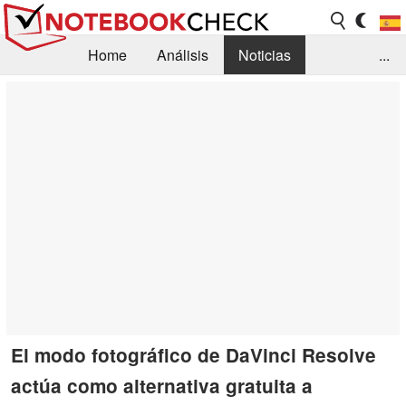
Home
Análisis
Noticias
...
FAQ/Técnica
Biblioteca
Orientación para la Compra
Busca
Contacto
El modo fotográfico de DaVinci Resolve
actúa como alternativa gratuita a