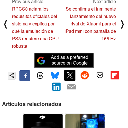
Previous article
Next article
RPCS3 aclara los
Se confirma el inminente
requisitos oficiales del
lanzamiento del nuevo
⟨
⟩
sistema y explica por
rival de Xiaomi para el
qué la emulación de
iPad mini con pantalla de
PS3 requiere una CPU
165 Hz
robusta
Add as a preferred
source on Google
Artículos relacionados