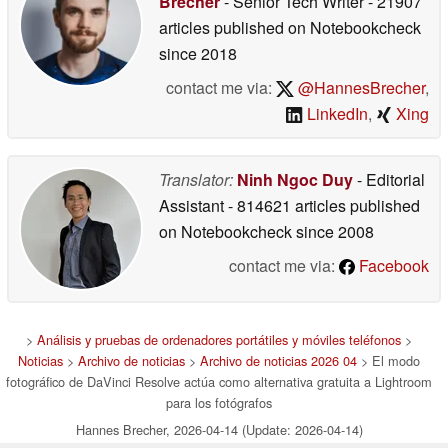
Brecher
- Senior Tech Writer
- 21907
articles published on Notebookcheck
since 2018
contact me via:
@HannesBrecher
,
LinkedIn
,
Xing
Translator:
Ninh Ngoc Duy
- Editorial
Assistant
- 814621 articles published
on Notebookcheck
since 2008
contact me via:
Facebook
>
Análisis y pruebas de ordenadores portátiles y móviles teléfonos
>
Noticias
>
Archivo de noticias
>
Archivo de noticias 2026 04
> El modo
fotográfico de DaVinci Resolve actúa como alternativa gratuita a Lightroom
para los fotógrafos
Hannes Brecher, 2026-04-14 (Update: 2026-04-14)