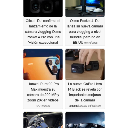
Oficial: DJI confirma el
Osmo Pocket 4: DJI
lanzamiento de la
lanza su nueva cámara
cámara vlogging Osmo
para vlogging a nivel
Pocket 4 Pro con una
mundial pero no en
"visión excepcional
EE.UU
04/16/2026
04/16/2026
Huawei Pura 90 Pro
La nueva GoPro Hero
Max muestra su
14 Black se revela con
cámara de 200 MP y
importantes mejoras
zoom 20x en vídeos
de la cámara
anunciadas
04/14/2026
04/13/2026