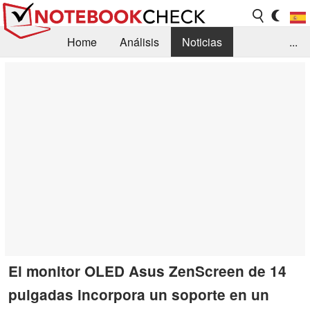
Home
Análisis
Noticias
...
FAQ/Técnica
Biblioteca
Orientación para la Compra
Busca
Contacto
El monitor OLED Asus ZenScreen de 14
pulgadas incorpora un soporte en un