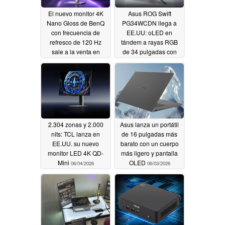
El nuevo monitor 4K
Asus ROG Swift
Nano Gloss de BenQ
PG34WCDN llega a
con frecuencia de
EE.UU: oLED en
refresco de 120 Hz
tándem a rayas RGB
sale a la venta en
de 34 pulgadas con
EE.UU
360 Hz
06/10/2026
06/10/2026
2.304 zonas y 2.000
Asus lanza un portátil
nits: TCL lanza en
de 16 pulgadas más
EE.UU. su nuevo
barato con un cuerpo
monitor LED 4K QD-
más ligero y pantalla
Mini
OLED
06/04/2026
06/03/2026