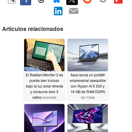
Artículos relacionados
El Radiant Monitor 2 se
Asus lanza un portátil
puede leer incluso
empresarial asequible
bajo la luz solar directa
con Ryzen AI 5 330 y
y consume solo 3
16 GB de RAM DDR5
vatios
06/20/2026
06/17/2026