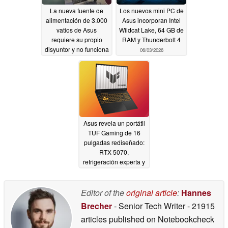
La nueva fuente de
Los nuevos mini PC de
alimentación de 3.000
Asus incorporan Intel
vatios de Asus
Wildcat Lake, 64 GB de
requiere su propio
RAM y Thunderbolt 4
disyuntor y no funciona
06/03/2026
en todas partes
06/03/2026
Asus revela un portátil
TUF Gaming de 16
pulgadas rediseñado:
RTX 5070,
refrigeración experta y
durabilidad
06/02/2026
Editor of the
original article
:
Hannes
Brecher
- Senior Tech Writer
- 21915
articles published on Notebookcheck