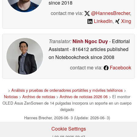
since 2018
contact me via:
@HannesBrecher
,
LinkedIn
,
Xing
Translator:
Ninh Ngoc Duy
- Editorial
Assistant
- 816412 articles published
on Notebookcheck
since 2008
contact me via:
Facebook
>
Análisis y pruebas de ordenadores portátiles y móviles teléfonos
>
Noticias
>
Archivo de noticias
>
Archivo de noticias 2026 06
> El monitor
OLED Asus ZenScreen de 14 pulgadas incorpora un soporte en un cuerpo
delgado
Hannes Brecher, 2026-06- 3 (Update: 2026-06- 3)
Cookie Settings
| 03.08.2026 23:47