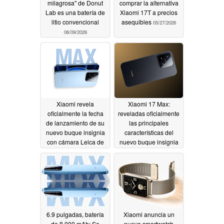
milagrosa" de Donut
comprar la alternativa
Lab es una batería de
Xiaomi 17T a precios
litio convencional
asequibles
05/27/2026
06/09/2026
Xiaomi revela
Xiaomi 17 Max:
oficialmente la fecha
reveladas oficialmente
de lanzamiento de su
las principales
nuevo buque insignia
características del
con cámara Leica de
nuevo buque insignia
200MP
05/18/2026
05/14/2026
6.9 pulgadas, batería
Xiaomi anuncia un
de 8.000 mAh: Se
nuevo smartwatch