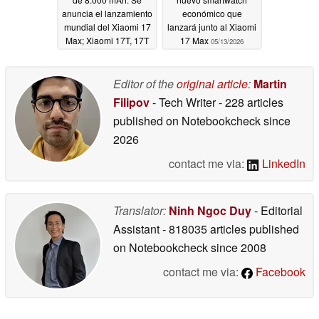
anuncia el lanzamiento
económico que
mundial del Xiaomi 17
lanzará junto al Xiaomi
Max; Xiaomi 17T, 17T
17 Max
05/13/2026
Pro se harán oficiales
en mayo
05/14/2026
Editor of the
original article
:
Martin
Filipov
- Tech Writer
- 228 articles
published on Notebookcheck
since
2026
contact me via:
LinkedIn
Translator:
Ninh Ngoc Duy
- Editorial
Assistant
- 818035 articles published
on Notebookcheck
since 2008
contact me via:
Facebook