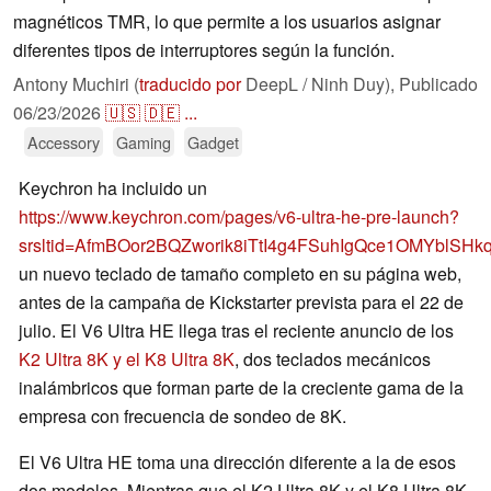
magnéticos TMR, lo que permite a los usuarios asignar
diferentes tipos de interruptores según la función.
Antony Muchiri (
traducido por
DeepL / Ninh Duy),
Publicado
06/23/2026
🇺🇸
🇩🇪
...
Accessory
Gaming
Gadget
Keychron ha incluido un
https://www.keychron.com/pages/v6-ultra-he-pre-launch?
srsltid=AfmBOor2BQZworik8iTtI4g4FSuhIgQce1OMYblSHk
un nuevo teclado de tamaño completo en su página web,
antes de la campaña de Kickstarter prevista para el 22 de
julio. El V6 Ultra HE llega tras el reciente anuncio de los
K2 Ultra 8K y el K8 Ultra 8K
, dos teclados mecánicos
inalámbricos que forman parte de la creciente gama de la
empresa con frecuencia de sondeo de 8K.
El V6 Ultra HE toma una dirección diferente a la de esos
dos modelos. Mientras que el K2 Ultra 8K y el K8 Ultra 8K