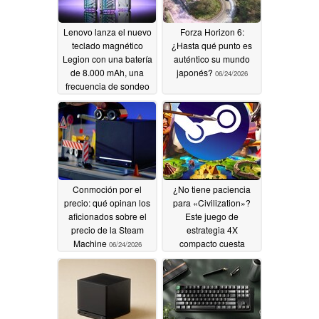
Lenovo lanza el nuevo
Forza Horizon 6:
teclado magnético
¿Hasta qué punto es
Legion con una batería
auténtico su mundo
de 8.000 mAh, una
japonés?
06/24/2026
frecuencia de sondeo
de 8K y un diseño
íntegramente de
aluminio
07/26/2026
Conmoción por el
¿No tiene paciencia
precio: qué opinan los
para «Civilization»?
aficionados sobre el
Este juego de
precio de la Steam
estrategia 4X
Machine
compacto cuesta
06/24/2026
menos de 2 dólares en
Steam
06/24/2026