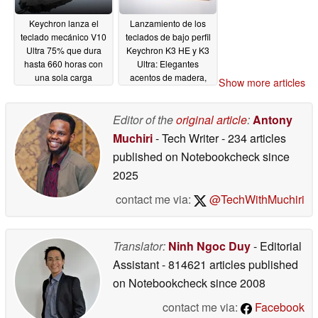
Keychron lanza el
Lanzamiento de los
teclado mecánico V10
teclados de bajo perfil
Ultra 75% que dura
Keychron K3 HE y K3
hasta 660 horas con
Ultra: Elegantes
una sola carga
acentos de madera,
Show more articles
precios
02/27/2026
sorprendentemente
bajos, totalmente
Editor of the
original article
:
Antony
Kickstarted en cuestión
Muchiri
- Tech Writer
- 234 articles
de horas
02/18/2026
published on Notebookcheck
since
2025
contact me via:
@TechWithMuchiri
Translator:
Ninh Ngoc Duy
- Editorial
Assistant
- 814621 articles published
on Notebookcheck
since 2008
contact me via:
Facebook