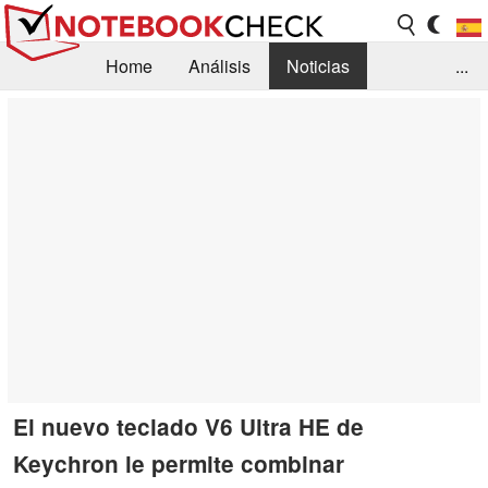
Home
Análisis
Noticias
...
FAQ/Técnica
Biblioteca
Orientación para la Compra
Busca
Contacto
El nuevo teclado V6 Ultra HE de
Keychron le permite combinar