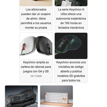
Los aficionados
La serie Keychron K
pueden dar un suspiro
Ultra ofrece una
de alivio: Valve
autonomía inalámbrica
permitirá a los usuarios
de 760 horas en
montar su propia
teclados mecánicos
Steam Machine
más asequibles
06/23/2026
06/12/2026
Keychron amplía su
Keychron anuncia una
cartera de ratones para
iniciativa de código
juegos con G4 y G5
abierto y publica
modelos 3D gratuitos
04/17/2026
para todos los
productos de teclado y
ratón
04/09/2026