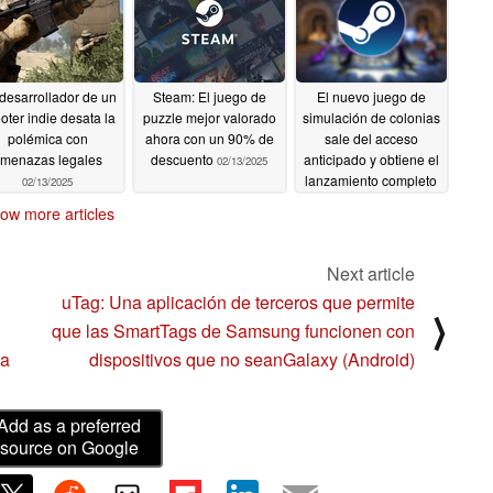
desarrollador de un
Steam: El juego de
El nuevo juego de
oter indie desata la
puzzle mejor valorado
simulación de colonias
polémica con
ahora con un 90% de
sale del acceso
menazas legales
descuento
anticipado y obtiene el
02/13/2025
lanzamiento completo
02/13/2025
en Steam con críticas
ow more articles
"muy positivas" y un
descuento de
lanzamiento del 25
Next article
02/13/2025
uTag: Una aplicación de terceros que permite
⟩
que las SmartTags de Samsung funcionen con
la
dispositivos que no seanGalaxy (Android)
Add as a preferred
source on Google