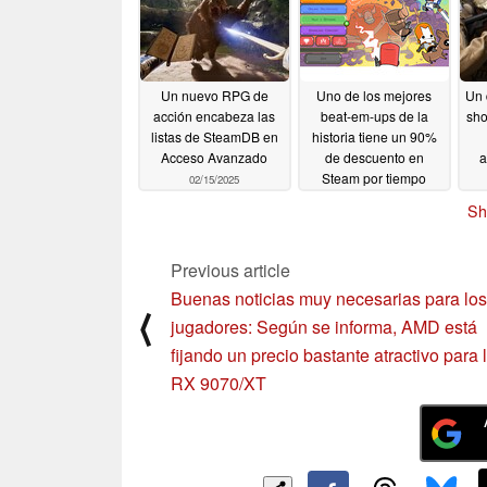
Un nuevo RPG de
Uno de los mejores
Un 
acción encabeza las
beat-em-ups de la
sho
listas de SteamDB en
historia tiene un 90%
Acceso Avanzado
de descuento en
a
Steam por tiempo
02/15/2025
limitado
02/14/2025
Sh
Previous article
Buenas noticias muy necesarias para los
⟨
jugadores: Según se informa, AMD está
fijando un precio bastante atractivo para 
RX 9070/XT