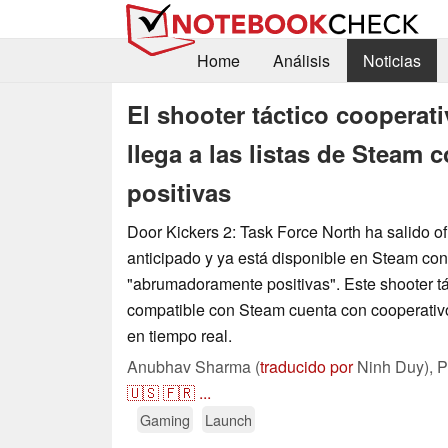
Home
Análisis
Noticias
El shooter táctico cooperati
llega a las listas de Steam
positivas
Door Kickers 2: Task Force North ha salido o
anticipado y ya está disponible en Steam con 
"abrumadoramente positivas". Este shooter t
compatible con Steam cuenta con cooperativ
en tiempo real.
Anubhav Sharma (
traducido por
Ninh Duy),
P
🇺🇸
🇫🇷
...
Gaming
Launch