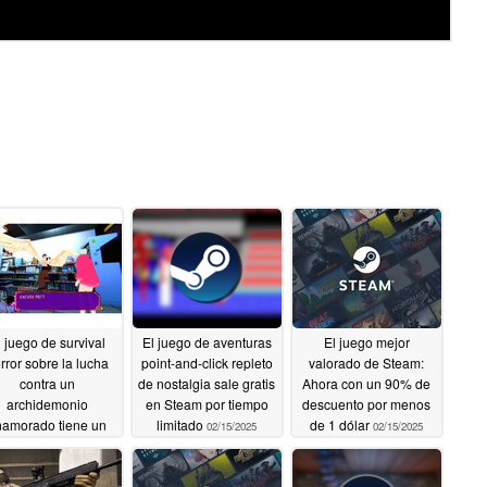
l juego de survival
El juego de aventuras
El juego mejor
rror sobre la lucha
point-and-click repleto
valorado de Steam:
contra un
de nostalgia sale gratis
Ahora con un 90% de
archidemonio
en Steam por tiempo
descuento por menos
namorado tiene un
limitado
de 1 dólar
02/15/2025
02/15/2025
% de descuento en
Steam
02/17/2025