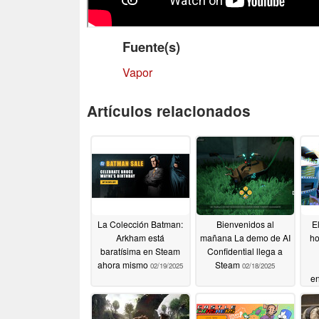
Fuente(s)
Vapor
Artículos relacionados
La Colección Batman:
Bienvenidos al
E
Arkham está
mañana La demo de AI
ho
baratísima en Steam
Confidential llega a
ahora mismo
Steam
02/19/2025
02/18/2025
e
25