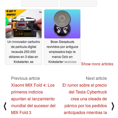
Un innovador cartucho
Bose Sleepbuds
de película digital
revividos por antiguos
recauda 250.000
empleados bajo la
dólares en 3 días en
marca Ozlo en
Kickstarter, se
Kickstarter
08/25/2023
Show more articles
desvelan más detalles
del producto
10/18/2023
Previous article
Next article
Xiaomi MIX Fold 4: Los
El rumor sobre el precio
primeros indicios
del Tesla Cybertruck
apuntan al lanzamiento
crea una oleada de
⟨
⟩
mundial del sucesor del
pánico por los pedidos
MIX Fold 3
anticipados mientras la