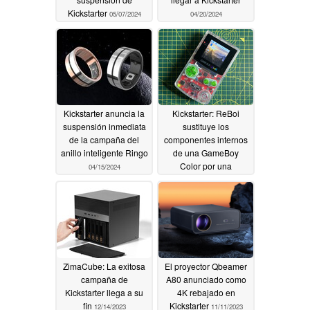
Kickstarter
05/07/2024
04/20/2024
Kickstarter anuncia la
Kickstarter: ReBoi
suspensión inmediata
sustituye los
de la campaña del
componentes internos
anillo inteligente Ringo
de una GameBoy
Color por una
04/15/2024
Raspberry Pi
01/23/2024
ZimaCube: La exitosa
El proyector Qbeamer
campaña de
A80 anunciado como
Kickstarter llega a su
4K rebajado en
fin
Kickstarter
12/14/2023
11/11/2023