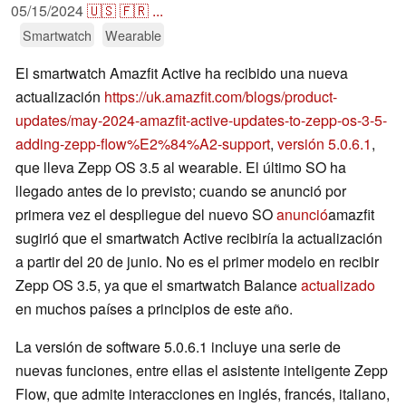
05/15/2024
🇺🇸
🇫🇷
...
Smartwatch
Wearable
El smartwatch Amazfit Active ha recibido una nueva
actualización
https://uk.amazfit.com/blogs/product-
updates/may-2024-amazfit-active-updates-to-zepp-os-3-5-
adding-zepp-flow%E2%84%A2-support
,
versión 5.0.6.1
,
que lleva Zepp OS 3.5 al wearable. El último SO ha
llegado antes de lo previsto; cuando se anunció por
primera vez el despliegue del nuevo SO
anunció
amazfit
sugirió que el smartwatch Active recibiría la actualización
a partir del 20 de junio. No es el primer modelo en recibir
Zepp OS 3.5, ya que el smartwatch Balance
actualizado
en muchos países a principios de este año.
La versión de software 5.0.6.1 incluye una serie de
nuevas funciones, entre ellas el asistente inteligente Zepp
Flow, que admite interacciones en inglés, francés, italiano,