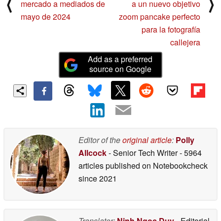
⟨
⟩
mercado a mediados de
a un nuevo objetivo
mayo de 2024
zoom pancake perfecto
para la fotografía
callejera
Add as a preferred
source on Google
Editor of the
original article
:
Polly
Allcock
- Senior Tech Writer
- 5964
articles published on Notebookcheck
since 2021
Translator:
Ninh Ngoc Duy
- Editorial