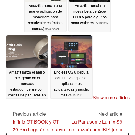
Amazfit anuncia una
Amazfit anuncia la
nueva aplicación de
nueva beta de Zepp
monedero para
OS 3.5 para algunos
smartwatches (más o
smartwatches
05/18/2024
menos)
05/30/2024
Amazfit lanza el anillo
Endless OS 6 debuta
inteligente en el
con nuevo aspecto,
mercado
aplicaciones
estadounidense con
actualizadas y mucho
ofertas de paquetes en
más
05/16/2024
Show more articles
smartwatches insignia
05/16/2024
Previous article
Next article
Infinix GT BOOK y GT
La Panasonic Lumix S9
20 Pro llegarán al nuevo
se lanzará con IBIS junto