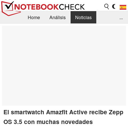
Home
Análisis
Noticias
...
FAQ/Técnica
Biblioteca
Orientación para la Compra
Busca
Contacto
El smartwatch Amazfit Active recibe Zepp
OS 3.5 con muchas novedades