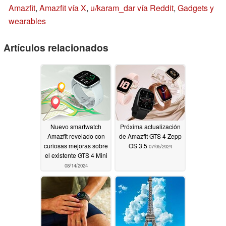
Amazfit
,
Amazfit vía X
,
u/karam_dar vía Reddit
,
Gadgets y
wearables
Artículos relacionados
Nuevo smartwatch
Próxima actualización
Amazfit revelado con
de Amazfit GTS 4 Zepp
curiosas mejoras sobre
OS 3.5
07/05/2024
el existente GTS 4 Mini
08/14/2024