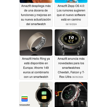
Amazfit despliega más
Amazfit Zepp OS 4.0:
de una docena de
Los rumores sugieren
funciones y mejoras en
que el nuevo software
su nueva actualización
está en camino
del smartwatch
06/19/2024
06/25/2024
Amazfit Helio Ring ya
Amazfit anuncia más
está disponible en
novedades para los
Europa: Ahorre 149
smartwatches
euros al combinarlo
Cheetah, Falcon y T-
con un smartwatch
Rex Ultra
06/05/2024
06/17/2024