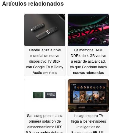
Artículos relacionados
Xiaomi lanza a nivel
La memoria RAM
mundial un nuevo
DDR4 de 4 GB vuelve
dispositivo TV Stick
a estar de actualidad,
con Google TV y Dolby
ya que Goodram lanza
Audio
nuevas referencias
07/14/2026
ante la escalada de los
precios de la DDR5
06/28/2026
Samsung presenta su
Instagram para TV
primera solución de
llega a los televisores
almacenamiento UFS
inteligentes de
5.0, que podría debutar
Samsung en EE. UU.