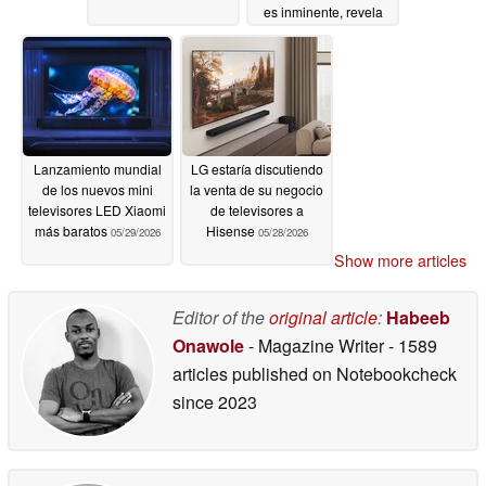
es inminente, revela
una filtración
06/01/2026
Lanzamiento mundial
LG estaría discutiendo
de los nuevos mini
la venta de su negocio
televisores LED Xiaomi
de televisores a
más baratos
Hisense
05/29/2026
05/28/2026
Show more articles
Editor of the
original article
:
Habeeb
Onawole
- Magazine Writer
- 1589
articles published on Notebookcheck
since 2023