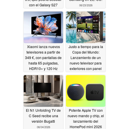
con el Galaxy S27
06/23/2026
06/23/2026
Xiaomi lanza nuevos
Justo a tiempo para la
televisores a partir de
Copa del Mundo:
349 €, con pantallas de
Lanzamiento de un
hasta 65 pulgadas,
nuevo televisor para
HDR10+ y 120 Hz
exteriores con panel
QLED de hasta 86
06/18/2026
pulgadas y 4.000 nits
06/11/2026
El N1 Unfolding TV de
Potente Apple TV con
C Seed recibe una
nuevo mando y chip, el
versión Bugatti
lanzamiento del
HomePod mini 2026
06/04/2026