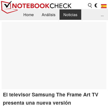
Home
Análisis
Noticias
...
FAQ/Técnica
Biblioteca
Orientación para la Compra
Busca
Contacto
El televisor Samsung The Frame Art TV
presenta una nueva versión