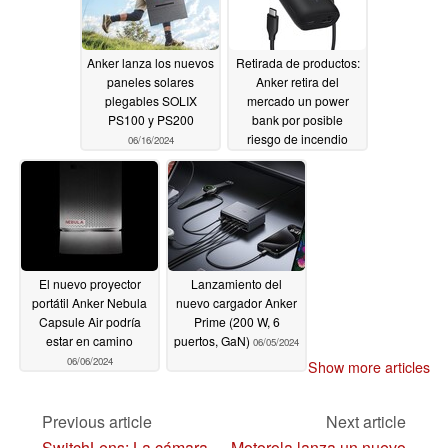
Anker lanza los nuevos
Retirada de productos:
paneles solares
Anker retira del
plegables SOLIX
mercado un power
PS100 y PS200
bank por posible
riesgo de incendio
06/16/2024
06/07/2024
El nuevo proyector
Lanzamiento del
portátil Anker Nebula
nuevo cargador Anker
Capsule Air podría
Prime (200 W, 6
estar en camino
puertos, GaN)
06/05/2024
06/06/2024
Show more articles
Previous article
Next article
SwitchLens: La cámara
Motorola lanza un nuevo