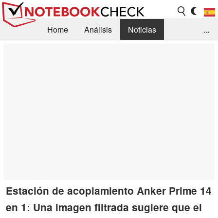
Home
Análisis
Noticias
...
FAQ/Técnica
Biblioteca
Orientación para la Compra
Busca
Contacto
Estación de acoplamiento Anker Prime 14
en 1: Una imagen filtrada sugiere que el