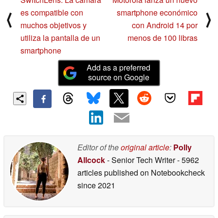
es compatible con
smartphone económico
⟨
⟩
muchos objetivos y
con Android 14 por
utiliza la pantalla de un
menos de 100 libras
smartphone
Add as a preferred
source on Google
Editor of the
original article
:
Polly
Allcock
- Senior Tech Writer
- 5962
articles published on Notebookcheck
since 2021