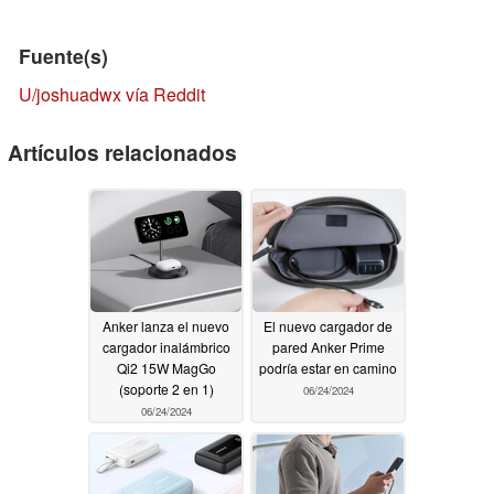
Fuente(s)
U/joshuadwx vía Reddit
Artículos relacionados
Anker lanza el nuevo
El nuevo cargador de
cargador inalámbrico
pared Anker Prime
Qi2 15W MagGo
podría estar en camino
(soporte 2 en 1)
06/24/2024
06/24/2024