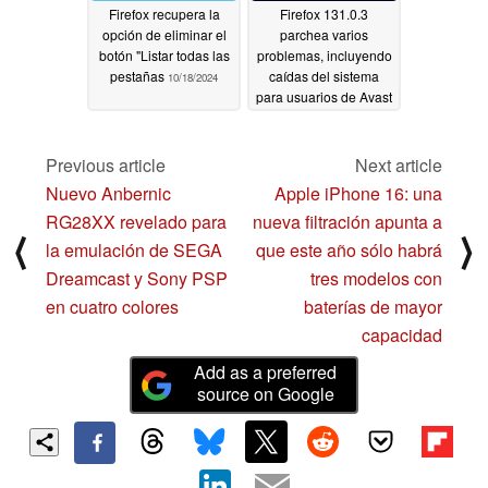
Firefox recupera la
Firefox 131.0.3
opción de eliminar el
parchea varios
botón "Listar todas las
problemas, incluyendo
pestañas
caídas del sistema
10/18/2024
para usuarios de Avast
y AVG
10/15/2024
Previous article
Next article
Nuevo Anbernic
Apple iPhone 16: una
RG28XX revelado para
nueva filtración apunta a
⟨
⟩
la emulación de SEGA
que este año sólo habrá
Dreamcast y Sony PSP
tres modelos con
en cuatro colores
baterías de mayor
capacidad
Add as a preferred
source on Google