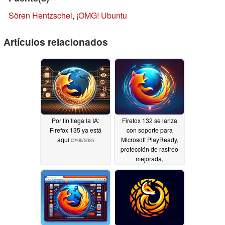
Sören Hentzschel
,
¡OMG! Ubuntu
Artículos relacionados
Por fin llega la IA:
Firefox 132 se lanza
Firefox 135 ya está
con soporte para
aquí
Microsoft PlayReady,
02/06/2025
protección de rastreo
mejorada,
correcciones de
seguridad y mucho
más
10/31/2024