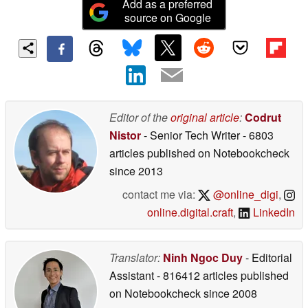
Add as a preferred
source on Google
Editor of the
original article
:
Codrut
Nistor
- Senior Tech Writer
- 6803
articles published on Notebookcheck
since 2013
contact me via:
@online_digi
,
online.digital.craft
,
LinkedIn
Translator:
Ninh Ngoc Duy
- Editorial
Assistant
- 816412 articles published
on Notebookcheck
since 2008