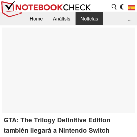
Home
Análisis
Noticias
...
FAQ/Técnica
Biblioteca
Orientación para la Compra
Busca
Contacto
GTA: The Trilogy Definitive Edition
también llegará a Nintendo Switch