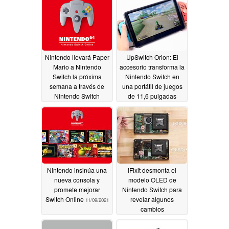
Nintendo llevará Paper
UpSwitch Orion: El
Mario a Nintendo
accesorio transforma la
Switch la próxima
Nintendo Switch en
semana a través de
una portátil de juegos
Nintendo Switch
de 11,6 pulgadas
Online
12/07/2021
12/01/2021
Nintendo insinúa una
iFixit desmonta el
nueva consola y
modelo OLED de
promete mejorar
Nintendo Switch para
Switch Online
revelar algunos
11/09/2021
cambios
sorprendentes
10/15/2021