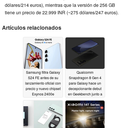
dólares/214 euros), mientras que la versión de 256 GB
tiene un precio de 22.999 INR (~275 dólares/247 euros).
Artículos relacionados
Samsung filtra Galaxy
Qualcomm
S24 FE antes de su
Snapdragon 8 Gen 4
lanzamiento oficial con
para Galaxy hace un
precio y nuevo chipset
decepcionante debut
Exynos 2400e
en Geekbench junto a
confirmado
Samsung Galaxy S25
09/24/2024
Ultra
09/24/2024