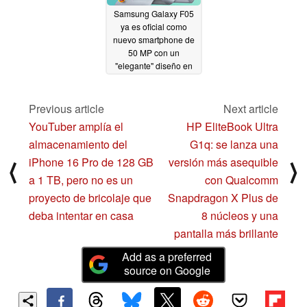
Samsung Galaxy F05
ya es oficial como
nuevo smartphone de
50 MP con un
"elegante" diseño en
piel
09/18/2024
Previous article
Next article
YouTuber amplía el
HP EliteBook Ultra
almacenamiento del
G1q: se lanza una
iPhone 16 Pro de 128 GB
versión más asequible
⟨
⟩
a 1 TB, pero no es un
con Qualcomm
proyecto de bricolaje que
Snapdragon X Plus de
deba intentar en casa
8 núcleos y una
pantalla más brillante
Add as a preferred
source on Google