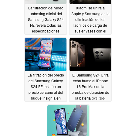
La filtración del vídeo
Xiaomi se unirá a
unboxing oficial del
Apple y Samsung en la
Samsung Galaxy S24
eliminación de los
FE revela todas las
ladrillos de carga de
especificaciones
sus envases con el
principales
lanzamiento de Xiaomi
09/24/2024
14T y Xiaomi 14T Pro
09/23/2024
La filtración del precio
El Samsung S24 Ultra
del Samsung Galaxy
echa humo al iPhone
S24 FE insinúa un
16 Pro Max en la
precio cercano al del
prueba de duración de
buque insignia en
la batería
09/21/2024
EE.UU
09/23/2024