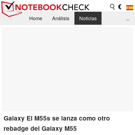
Home
Análisis
Noticias
...
FAQ/Técnica
Biblioteca
Orientación para la Compra
Busca
Contacto
Galaxy El M55s se lanza como otro
rebadge del Galaxy M55