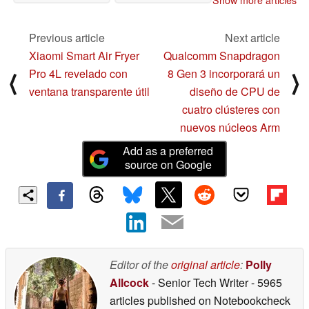
Show more articles
Previous article
Next article
Xiaomi Smart Air Fryer
Qualcomm Snapdragon
Pro 4L revelado con
8 Gen 3 incorporará un
⟨
⟩
ventana transparente útil
diseño de CPU de
cuatro clústeres con
nuevos núcleos Arm
Add as a preferred
source on Google
Editor of the
original article
:
Polly
Allcock
- Senior Tech Writer
- 5965
articles published on Notebookcheck