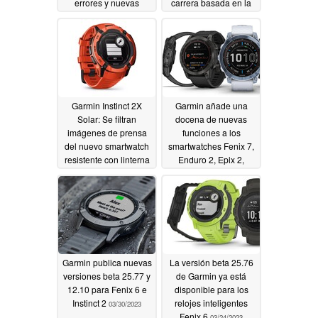
errores y nuevas
carrera basada en la
funciones
muñeca
04/05/2023
04/04/2023
Garmin Instinct 2X
Garmin añade una
Solar: Se filtran
docena de nuevas
imágenes de prensa
funciones a los
del nuevo smartwatch
smartwatches Fenix 7,
resistente con linterna
Enduro 2, Epix 2,
incorporada
Quatix 7 y Marq 2 con
04/01/2023
una nueva
actualización beta
03/30/2023
Garmin publica nuevas
La versión beta 25.76
versiones beta 25.77 y
de Garmin ya está
12.10 para Fenix 6 e
disponible para los
Instinct 2
relojes inteligentes
03/30/2023
Fenix 6
03/24/2023