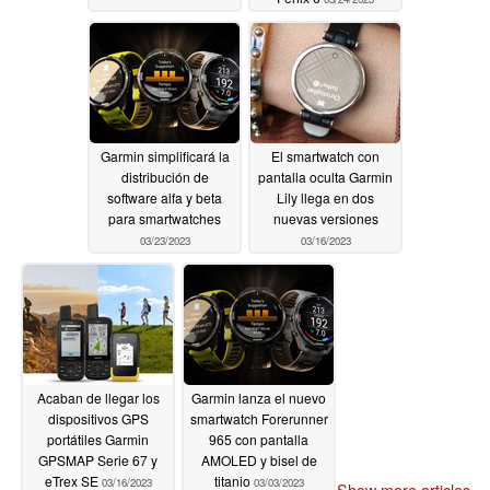
Garmin simplificará la
El smartwatch con
distribución de
pantalla oculta Garmin
software alfa y beta
Lily llega en dos
para smartwatches
nuevas versiones
03/23/2023
03/16/2023
Acaban de llegar los
Garmin lanza el nuevo
dispositivos GPS
smartwatch Forerunner
portátiles Garmin
965 con pantalla
GPSMAP Serie 67 y
AMOLED y bisel de
eTrex SE
titanio
03/16/2023
03/03/2023