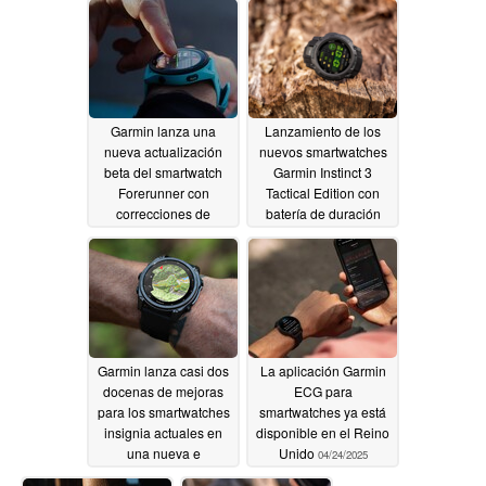
Garmin lanza una
Lanzamiento de los
nueva actualización
nuevos smartwatches
beta del smartwatch
Garmin Instinct 3
Forerunner con
Tactical Edition con
correcciones de
batería de duración
errores
ilimitada
04/26/2025
04/25/2025
Garmin lanza casi dos
La aplicación Garmin
docenas de mejoras
ECG para
para los smartwatches
smartwatches ya está
insignia actuales en
disponible en el Reino
una nueva e
Unido
04/24/2025
importante