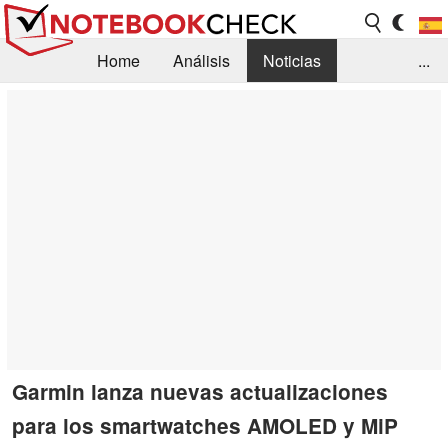
Home
Análisis
Noticias
...
FAQ/Técnica
Biblioteca
Orientación para la Compra
Busca
Contacto
Garmin lanza nuevas actualizaciones
para los smartwatches AMOLED y MiP