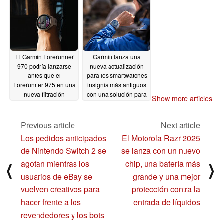
actualización
04/25/2025
El Garmin Forerunner
Garmin lanza una
970 podría lanzarse
nueva actualización
antes que el
para los smartwatches
Forerunner 975 en una
insignia más antiguos
nueva filtración
con una solución para
Show more articles
el error de bloqueo del
04/24/2025
sistema de apagado
Previous article
Next article
04/23/2025
Los pedidos anticipados
El Motorola Razr 2025
de Nintendo Switch 2 se
se lanza con un nuevo
agotan mientras los
chip, una batería más
⟨
⟩
usuarios de eBay se
grande y una mejor
vuelven creativos para
protección contra la
hacer frente a los
entrada de líquidos
revendedores y los bots