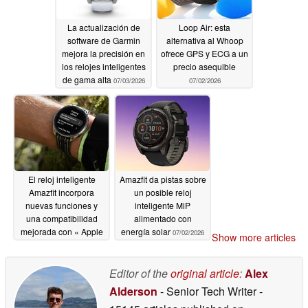
La actualización de
Loop Air: esta
software de Garmin
alternativa al Whoop
mejora la precisión en
ofrece GPS y ECG a un
los relojes inteligentes
precio asequible
de gama alta
07/03/2026
07/02/2026
El reloj inteligente
Amazfit da pistas sobre
Amazfit incorpora
un posible reloj
nuevas funciones y
inteligente MiP
una compatibilidad
alimentado con
mejorada con « Apple
energía solar
07/02/2026
Show more articles
» gracias a la última
actualización
07/02/2026
Editor of the
original article
:
Alex
Alderson
- Senior Tech Writer
-