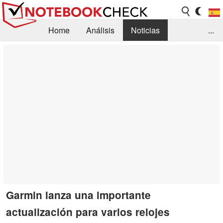
Home
Análisis
Noticias
...
FAQ/Técnica
Biblioteca
Orientación para la Compra
Busca
Contacto
Garmin lanza una importante
actualización para varios relojes