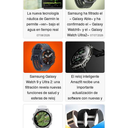
La nueva tecnología
Samsung ha filtrado el
náutica de Garmin le
« Galaxy Able» y ha
permite «ver» bajo el
confirmado el « Galaxy
agua en tiempo real
Watch9» y el « Galaxy
Watch Ultra2»
07/08/2026
07/07/2026
Samsung Galaxy
El reloj inteligente
Watch 9 y Ultra 2: una
Amazfit recibe una
filtración revela nuevas
importante
funciones de salud y
actualización de
esferas de reloj
software con nuevas y
prácticas funciones
07/06/2026
07/04/2026