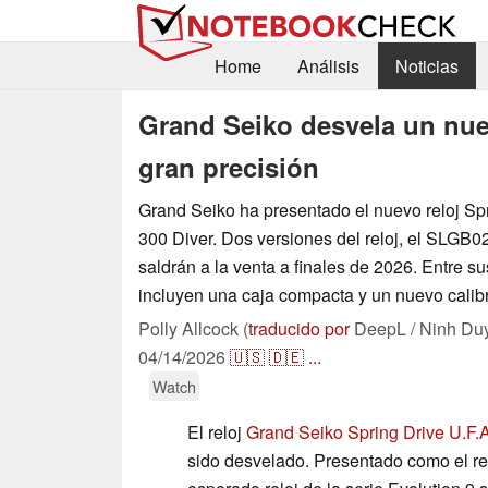
Home
Análisis
Noticias
Grand Seiko desvela un nue
gran precisión
Grand Seiko ha presentado el nuevo reloj Sp
300 Diver. Dos versiones del reloj, el SLGB
saldrán a la venta a finales de 2026. Entre su
incluyen una caja compacta y un nuevo calibr
Polly Allcock (
traducido por
DeepL / Ninh Du
04/14/2026
🇺🇸
🇩🇪
...
Watch
El reloj
Grand Seiko Spring Drive U.F.
sido desvelado. Presentado como el re