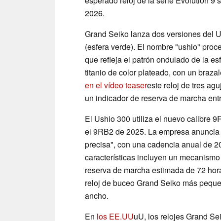
esperado reloj de la serie Evolution 
2026.
Grand Seiko lanza dos versiones del U
(esfera verde). El nombre "ushio" proc
que refleja el patrón ondulado de la es
titanio de color plateado, con un braza
en el vídeo teaser
este reloj de tres ag
un indicador de reserva de marcha entre
El Ushio 300 utiliza el nuevo calibre 
el 9RB2 de 2025. La empresa anuncia 
precisa", con una cadencia anual de 2
características incluyen un mecanismo
reserva de marcha estimada de 72 hora
reloj de buceo Grand Seiko más peque
ancho.
En
los EE.UU
uU, los relojes Grand S