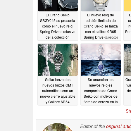
El Grand Seiko
El nuevo reloj de
L
SBGY045 se presenta
edición limitada de
e
como el nuevo reloj
Grand Seiko se lanza
n
Spring Drive exclusivo
con el calibre 9R65
Po
de la colección
Spring Drive
05/08/2026
Elegance
06/24/2026
Seiko lanza dos
Se anuncian los
Gra
nuevos buzos GMT
nuevos relojes
nue
automáticos con un
compactos de Grand
de
nuevo cierre ajustable
Seiko con motivos de
y Calibre 6R54
flores de cerezo en la
esfera
04/16/2026
04/16/2026
Sh
Editor of the
original arti