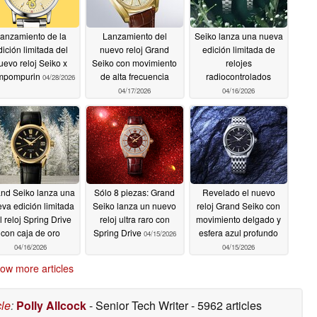
anzamiento de la
Lanzamiento del
Seiko lanza una nueva
dición limitada del
nuevo reloj Grand
edición limitada de
uevo reloj Seiko x
Seiko con movimiento
relojes
mpompurin
de alta frecuencia
radiocontrolados
04/28/2026
04/17/2026
04/16/2026
nd Seiko lanza una
Sólo 8 piezas: Grand
Revelado el nuevo
va edición limitada
Seiko lanza un nuevo
reloj Grand Seiko con
l reloj Spring Drive
reloj ultra raro con
movimiento delgado y
con caja de oro
Spring Drive
esfera azul profundo
04/15/2026
04/16/2026
04/15/2026
ow more articles
cle
:
Polly Allcock
- Senior Tech Writer
- 5962 articles