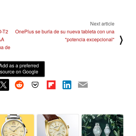
Next article
O-T2
OnePlus se burla de su nueva tableta con una
⟩
AA
"potencia excepcional"
ma de
Add as a preferred
source on Google