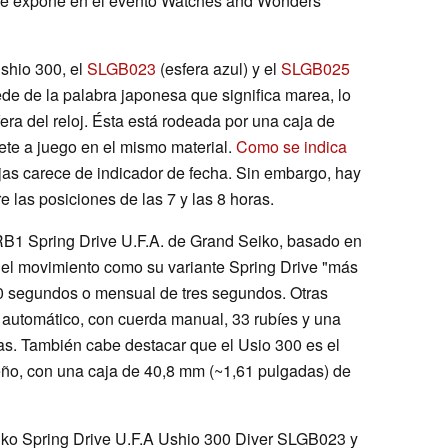
9 se expone en el evento Watches and Wonders
shio 300, el
SLGB023
(esfera azul) y el
SLGB025
ede de la palabra japonesa que significa marea, lo
fera del reloj. Ésta está rodeada por una caja de
lete a juego en el mismo material.
Como se indica
ujas carece de indicador de fecha. Sin embargo, hay
 las posiciones de las 7 y las 8 horas.
9RB1 Spring Drive U.F.A. de Grand Seiko, basado en
el movimiento como su variante Spring Drive "más
0 segundos o mensual de tres segundos. Otras
 automático, con cuerda manual, 33 rubíes y una
s. También cabe destacar que el Usio 300 es el
ño, con una caja de 40,8 mm (~1,61 pulgadas) de
eiko Spring Drive U.F.A Ushio 300 Diver SLGB023 y