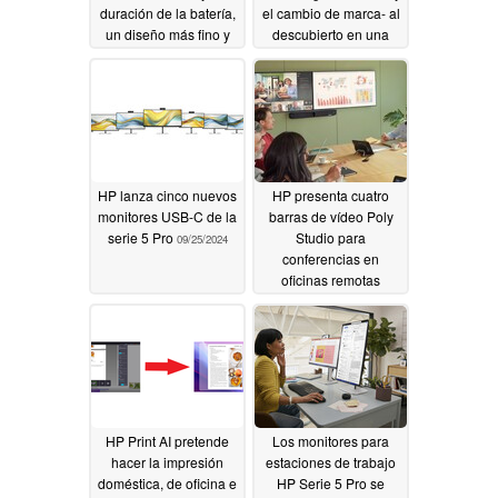
duración de la batería,
el cambio de marca- al
un diseño más fino y
descubierto en una
una pantalla superior
nueva filtración
07/18/2025
09/27/2024
HP lanza cinco nuevos
HP presenta cuatro
monitores USB-C de la
barras de vídeo Poly
serie 5 Pro
Studio para
09/25/2024
conferencias en
oficinas remotas
09/25/2024
HP Print AI pretende
Los monitores para
hacer la impresión
estaciones de trabajo
doméstica, de oficina e
HP Serie 5 Pro se