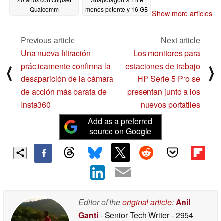
Qualcomm
menos potente y 16 GB
Show more articles
Snapdragon X Elite
de RAM
05/20/2024
X1E-78-100 por
1.149,99 dólares
Previous article
Next article
05/21/2024
Una nueva filtración
Los monitores para
prácticamente confirma la
estaciones de trabajo
⟨
⟩
desaparición de la cámara
HP Serie 5 Pro se
de acción más barata de
presentan junto a los
Insta360
nuevos portátiles
Add as a preferred
source on Google
Editor of the
original article
:
Anil
Ganti
- Senior Tech Writer
- 2954