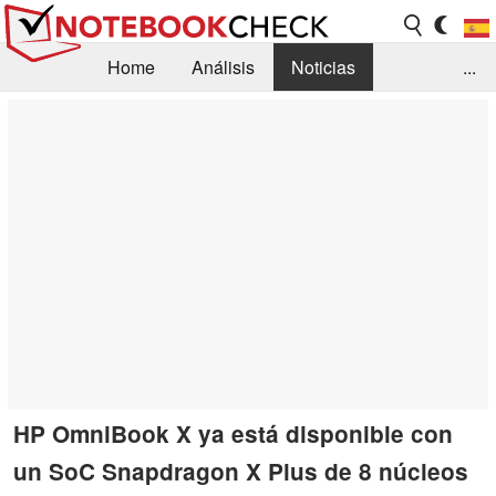
Home
Análisis
Noticias
...
FAQ/Técnica
Biblioteca
Orientación para la Compra
Busca
Contacto
HP OmniBook X ya está disponible con
un SoC Snapdragon X Plus de 8 núcleos