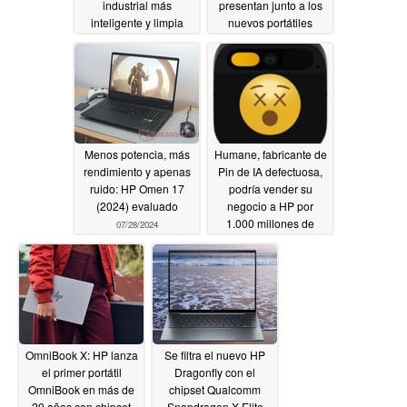
industrial más
presentan junto a los
inteligente y limpia
nuevos portátiles
09/25/2024
09/24/2024
Menos potencia, más
Humane, fabricante de
rendimiento y apenas
Pin de IA defectuosa,
ruido: HP Omen 17
podría vender su
(2024) evaluado
negocio a HP por
1.000 millones de
07/28/2024
dólares
06/07/2024
OmniBook X: HP lanza
Se filtra el nuevo HP
el primer portátil
Dragonfly con el
OmniBook en más de
chipset Qualcomm
20 años con chipset
Snapdragon X Elite