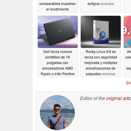
comparables muestran
antigua
06/02/2026
el rendimiento
esperado
06/03/2026
Dell lanza nuevos
Rocky Linux 9.8 se
Al
portátiles de 16
lanza con seguridad
cae
pulgadas con
mejorada y múltiples
procesadores AMD
actualizaciones de
se
Ryzen o Intel Panther
paquetes
05/29/2026
Lake y 64 GB de RAM
Sh
LPCAMM2
05/30/2026
Editor of the
original arti