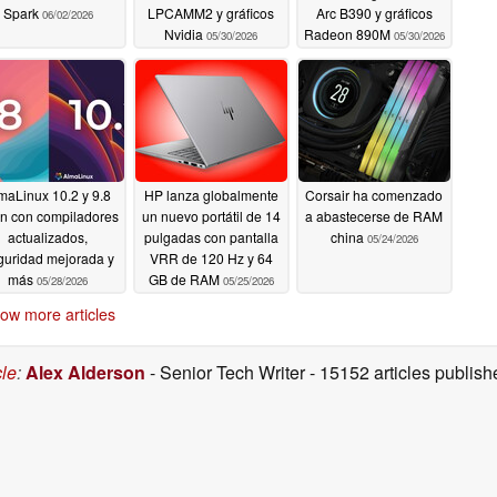
Spark
LPCAMM2 y gráficos
Arc B390 y gráficos
06/02/2026
Nvidia
Radeon 890M
05/30/2026
05/30/2026
maLinux 10.2 y 9.8
HP lanza globalmente
Corsair ha comenzado
n con compiladores
un nuevo portátil de 14
a abastecerse de RAM
actualizados,
pulgadas con pantalla
china
05/24/2026
guridad mejorada y
VRR de 120 Hz y 64
más
GB de RAM
05/28/2026
05/25/2026
ow more articles
cle
:
Alex Alderson
- Senior Tech Writer
- 15152 articles publi