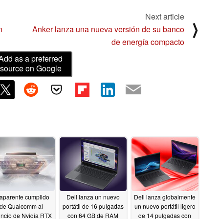
Next article
⟩
n
Anker lanza una nueva versión de su banco
de energía compacto
Add as a preferred
source on Google
 aparente cumplido
Dell lanza un nuevo
Dell lanza globalmente
de Qualcomm al
portátil de 16 pulgadas
un nuevo portátil ligero
ncio de Nvidia RTX
con 64 GB de RAM
de 14 pulgadas con