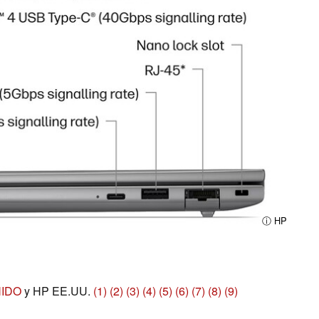
ⓘ HP
NIDO
y HP EE.UU.
(1)
(2)
(3)
(4)
(5)
(6)
(7)
(8)
(9)