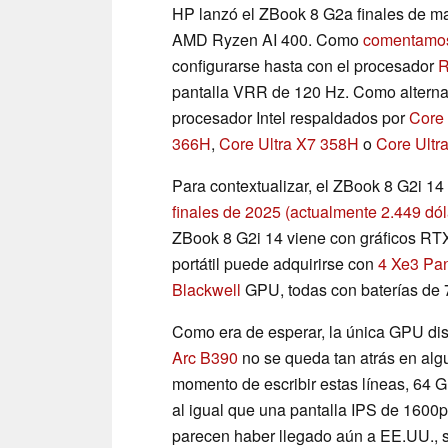
HP lanzó el ZBook 8 G2a finales de m
AMD Ryzen AI 400. Como
comentamos
configurarse hasta con el procesador
R
pantalla VRR de 120 Hz. Como alterna
procesador Intel respaldados por
Core 
366H
,
Core Ultra X7 358H
o
Core Ultr
Para contextualizar, el ZBook 8 G2i 14
finales de 2025
(actualmente 2.449 dó
ZBook 8 G2i 14 viene con gráficos RTX
portátil puede adquirirse con
4 Xe3 Pan
Blackwell
GPU, todas con baterías de 
Como era de esperar, la única GPU disc
Arc B390
no se queda tan atrás en alg
momento de escribir estas líneas, 64
al igual que una pantalla IPS de 1600
parecen haber llegado aún a EE.UU., 