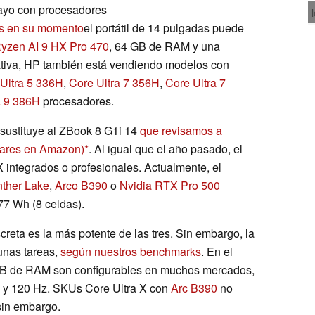
ayo con procesadores
 en su momento
el portátil de 14 pulgadas puede
yzen AI 9 HX Pro 470
, 64 GB de RAM y una
tiva, HP también está vendiendo modelos con
Ultra 5 336H
,
Core Ultra 7 356H
,
Core Ultra 7
a 9 386H
procesadores.
 sustituye al ZBook 8 G1i 14
que revisamos a
lares en Amazon)
. Al igual que el año pasado, el
 integrados o profesionales. Actualmente, el
ther Lake
,
Arco B390
o
Nvidia RTX Pro 500
77 Wh (8 celdas).
reta es la más potente de las tres. Sin embargo, la
unas tareas,
según nuestros benchmarks
. En el
 GB de RAM son configurables en muchos mercados,
p y 120 Hz. SKUs Core Ultra X con
Arc B390
no
sin embargo.