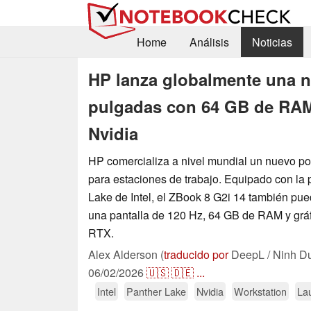
Home
Análisis
Noticias
HP lanza globalmente una n
pulgadas con 64 GB de RAM,
Nvidia
HP comercializa a nivel mundial un nuevo por
para estaciones de trabajo. Equipado con la 
Lake de Intel, el ZBook 8 G2i 14 también pue
una pantalla de 120 Hz, 64 GB de RAM y gráf
RTX.
Alex Alderson (
traducido por
DeepL / Ninh D
06/02/2026
🇺🇸
🇩🇪
...
Intel
Panther Lake
Nvidia
Workstation
La