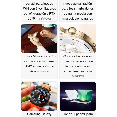
portátil para juegos
nueva actualización
WIN con 6 ventiladores
para los smartwatches
de refrigeración y RTX
de gama media con
5070 Ti
una solución para los
04/14/2026
wearables tácticos
04/10/2026
Honor MouseBuds Pro
Oppo se burla de su
oculta los auriculares
nuevo smartwatch de
ANC en un ratón de
lujo y confirma su
viaje
lanzamiento mundial
04/10/2026
04/08/2026
Samsung Galaxy
Honor El portátil para