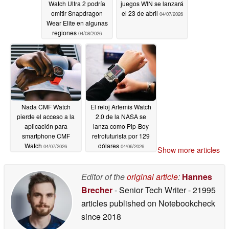
Watch Ultra 2 podría
juegos WIN se lanzará
omitir Snapdragon
el 23 de abril
04/07/2026
Wear Elite en algunas
regiones
04/08/2026
Nada CMF Watch
El reloj Artemis Watch
pierde el acceso a la
2.0 de la NASA se
aplicación para
lanza como Pip-Boy
smartphone CMF
retrofuturista por 129
Watch
dólares
04/07/2026
04/06/2026
Show more articles
Editor of the
original article
:
Hannes
Brecher
- Senior Tech Writer
- 21995
articles published on Notebookcheck
since 2018