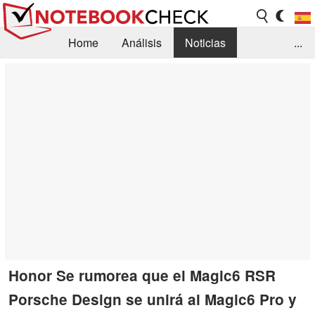
Home
Análisis
Noticias
...
FAQ/Técnica
Biblioteca
Orientación para la Compra
Busca
Contacto
Honor Se rumorea que el Magic6 RSR
Porsche Design se unirá al Magic6 Pro y