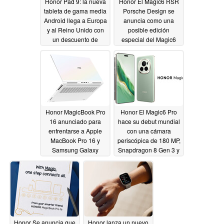
Honor Pad 9: la nueva
Honor El Magic6 RSR
tableta de gama media
Porsche Design se
Android llega a Europa
anuncia como una
y al Reino Unido con
posible edición
un descuento de
especial del Magic6
lanzamiento
Pro
02/25/2024
02/25/2024
Honor MagicBook Pro
Honor El Magic6 Pro
16 anunciado para
hace su debut mundial
enfrentarse a Apple
con una cámara
MacBook Pro 16 y
periscópica de 180 MP,
Samsung Galaxy
Snapdragon 8 Gen 3 y
Book4 Ultra
mucho más
02/25/2024
02/25/2024
Honor Se anuncia que
Honor lanza un nuevo