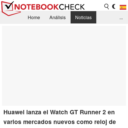
Home
Análisis
Noticias
...
FAQ/Técnica
Biblioteca
Orientación para la Compra
Busca
Contacto
Huawei lanza el Watch GT Runner 2 en
varios mercados nuevos como reloj de