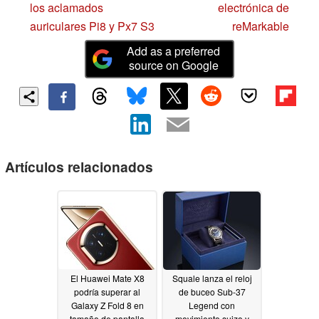
los aclamados
electrónica de
auriculares Pi8 y Px7 S3
reMarkable
Add as a preferred
source on Google
Artículos relacionados
El Huawei Mate X8
Squale lanza el reloj
podría superar al
de buceo Sub-37
Galaxy Z Fold 8 en
Legend con
tamaño de pantalla
movimiento suizo y