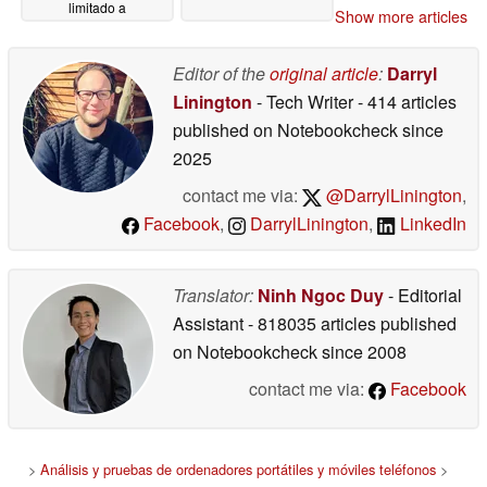
limitado a
Show more articles
determinadas regiones
03/12/2026
Editor of the
original article
:
Darryl
Linington
- Tech Writer
- 414 articles
published on Notebookcheck
since
2025
contact me via:
@DarrylLinington
,
Facebook
,
DarrylLinington
,
LinkedIn
Translator:
Ninh Ngoc Duy
- Editorial
Assistant
- 818035 articles published
on Notebookcheck
since 2008
contact me via:
Facebook
>
Análisis y pruebas de ordenadores portátiles y móviles teléfonos
>