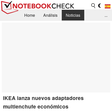
Home
Análisis
Noticias
...
FAQ/Técnica
Biblioteca
Orientación para la Compra
Busca
Contacto
IKEA lanza nuevos adaptadores
multienchufe económicos