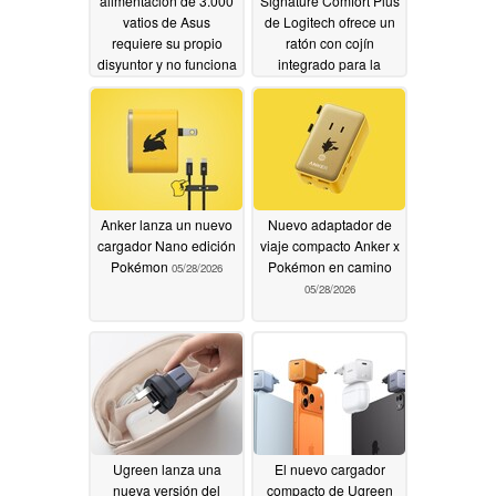
alimentación de 3.000
Signature Comfort Plus
vatios de Asus
de Logitech ofrece un
requiere su propio
ratón con cojín
disyuntor y no funciona
integrado para la
en todas partes
palma de la mano y un
teclado con
06/03/2026
reposamuñecas
blando de doble
espuma
05/29/2026
Anker lanza un nuevo
Nuevo adaptador de
cargador Nano edición
viaje compacto Anker x
Pokémon
Pokémon en camino
05/28/2026
05/28/2026
Ugreen lanza una
El nuevo cargador
nueva versión del
compacto de Ugreen