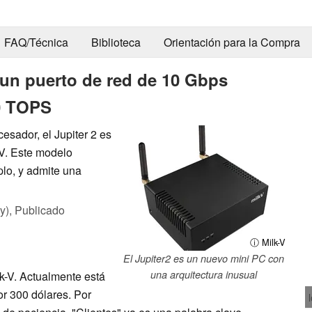
FAQ/Técnica
Biblioteca
Orientación para la Compra
e un puerto de red de 10 Gbps
0 TOPS
sador, el Jupiter 2 es
-V. Este modelo
plo, y admite una
y),
Publicado
ⓘ Milk-V
El Jupiter2 es un nuevo mini PC con
una arquitectura inusual
k-V. Actualmente está
r 300 dólares. Por