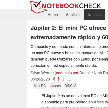
Home
Análisis
Noticias
Júpiter 2: El mini PC ofrec
extremadamente rápido y 6
Compacto y equipado con un interesante proce
un mini PC nuevo y bastante inusual de Milk
también puede utilizarse con Linux, por ejem
conexión en red especialmente rápida.
Silvio Werner (
traducido por
DeepL / Ninh Du
05/20/2026
🇺🇸
🇩🇪
...
Mini PC
Launch
RISC-V
El Jupiter2 es un nuevo mini PC de Mil
disponible para pre-pedido en
Arace
po