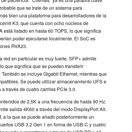
o de paciencia. "Clientes" ya es una palabra clave
probable que se trate de un sistema para
más bien una plataforma para desarrolladores de la
acemit K3, que cuenta con ocho núcleos de
 está listado en hasta 60 TOPS, lo que significa
berían poder ejecutarse localmente. El SoC es
ciones RVA23.
la red en particular es muy fuerte. SFP+ admite
o que significa que se pueden transferir
También se incluye Gigabit Ethernet, mientras que
mpatibles. Se puede utilizar almacenamiento UFS e
a través de cuatro carriles PCIe 3.0.
ntenidos de 2,5K a una frecuencia de hasta 90 Hz.
te salida 4K60 a través del modo DisplayPort Alt.
, a la que se puede añadir posteriormente un
 puertos USB 3.2 Gen 1 en forma de USB-C y cuatro