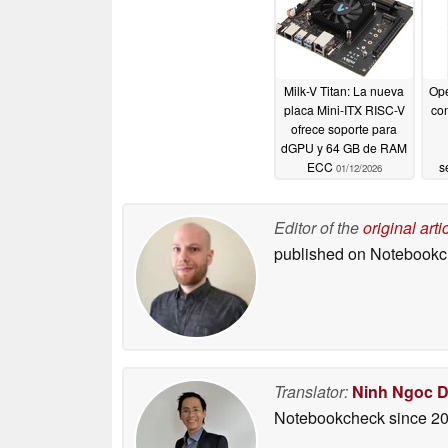
Milk-V Titan: La nueva
Ope
placa Mini-ITX RISC-V
con
ofrece soporte para
dGPU y 64 GB de RAM
ECC
s
01/12/2026
Editor of the
original arti
published on Notebook
Translator:
Ninh Ngoc 
Notebookcheck
since 2