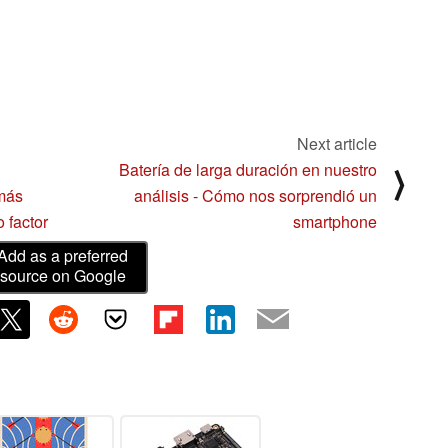
Next article
Batería de larga duración en nuestro
⟩
 más
análisis - Cómo nos sorprendió un
 factor
smartphone
Add as a preferred
source on Google