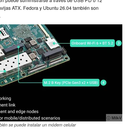
ión puede suministrarse a través de USB PD o 12
clavijas ATX. Fedora y Ubuntu 26.04 también son
.
ⓘ Milk-V
bién se puede instalar un módem celular