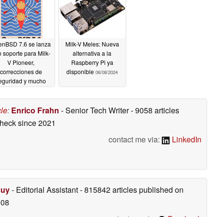
nBSD 7.6 se lanza
Milk-V Meles: Nueva
 soporte para Milk-
alternativa a la
V Pioneer,
Raspberry Pi ya
correcciones de
disponible
06/08/2024
eguridad y mucho
más
10/08/2024
cle
:
Enrico Frahn
- Senior Tech Writer
- 9058 articles
check
since 2021
contact me via:
LinkedIn
Duy
- Editorial Assistant
- 815842 articles published on
008