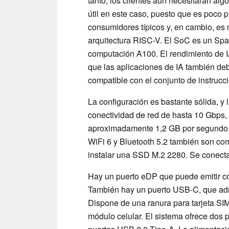
tanto, los clientes aún necesitarán alg
útil en este caso, puesto que es poco 
consumidores típicos y, en cambio, es 
arquitectura RISC-V. El SoC es un Sp
computación A100. El rendimiento de IA
que las aplicaciones de IA también de
compatible con el conjunto de instruc
La configuración es bastante sólida, y 
conectividad de red de hasta 10 Gbps, l
aproximadamente 1,2 GB por segundo. 
WiFi 6 y Bluetooth 5.2 también son co
instalar una SSD M.2 2280. Se conecta 
Hay un puerto eDP que puede emitir co
También hay un puerto USB-C, que admi
Dispone de una ranura para tarjeta SIM
módulo celular. El sistema ofrece dos