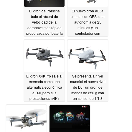
El dron de Porsche
El nuevo dron AE51
bate el récord de
cuenta con GPS, una
velocidad de la
autonomía de 25
aeronave más rápida
minutos y un
propulsada por batería
controlador con
pantalla por menos de
07/06/2026
100 dólares
06/23/2026
El dron X4KPro sale al
Se presenta a nivel
mercado como una
mundial el nuevo rival
alternativa económica
de DJI: un dron de
a DJI, pero sus
menos de 250 g con
prestaciones «4K»
un sensor de 1/1,3
presentan algunas
pulgadas y 4K a 60 fps
limitaciones
06/21/2026
06/12/2026