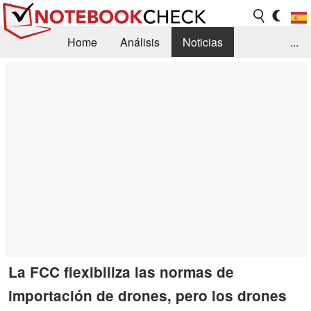
Home
Análisis
Noticias
...
FAQ/Técnica
Biblioteca
Orientación para la Compra
Busca
Contacto
La FCC flexibiliza las normas de
importación de drones, pero los drones