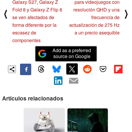
Galaxy S27, Galaxy Z
para videojuegos con
Fold 8 y Galaxy Z Flip 8
resolución QHD y una
⟨
⟩
se ven afectados de
frecuencia de
forma diferente por la
actualización de 275 Hz
escasez de
a un precio asequible
componentes
Add as a preferred
source on Google
Artículos relacionados