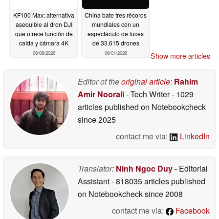
KF100 Max: alternativa
China bate tres récords
asequible al dron DJI
mundiales con un
que ofrece función de
espectáculo de luces
caída y cámara 4K
de 33.615 drones
06/08/2026
06/01/2026
Show more articles
Editor of the
original article
:
Rahim
Amir Noorali
- Tech Writer
- 1029
articles published on Notebookcheck
since 2025
contact me via:
LinkedIn
Translator:
Ninh Ngoc Duy
- Editorial
Assistant
- 818035 articles published
on Notebookcheck
since 2008
contact me via:
Facebook