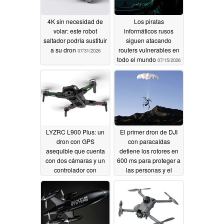
4K sin necesidad de
Los piratas
volar: este robot
informáticos rusos
saltador podría sustituir
siguen atacando
a su dron
routers vulnerables en
07/31/2026
todo el mundo
07/15/2026
LYZRC L900 Plus: un
El primer dron de DJI
dron con GPS
con paracaídas
asequible que cuenta
detiene los rotores en
con dos cámaras y un
600 ms para proteger a
controlador con
las personas y el
pantalla
equipo
07/10/2026
07/09/2026