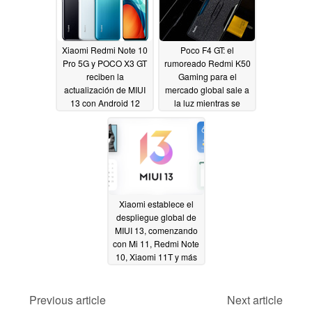
Xiaomi Redmi Note 10
Poco F4 GT: el
Pro 5G y POCO X3 GT
rumoreado Redmi K50
reciben la
Gaming para el
actualización de MIUI
mercado global sale a
13 con Android 12
la luz mientras se
acerca su lanzamiento
01/29/2022
01/29/2022
Xiaomi establece el
despliegue global de
MIUI 13, comenzando
con Mi 11, Redmi Note
10, Xiaomi 11T y más
de una docena de
otros dispositivos
Previous article
Next article
01/27/2022