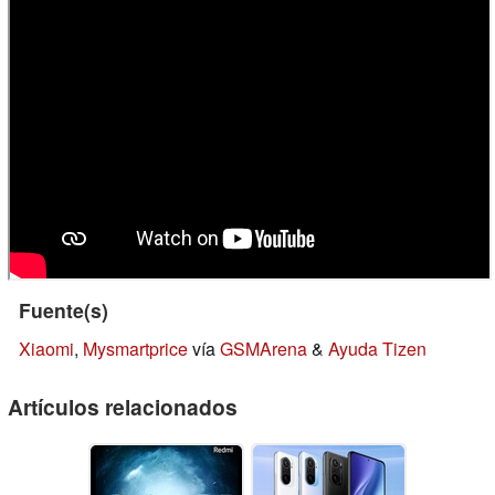
Fuente(s)
Xiaomi
,
Mysmartprice
vía
GSMArena
&
Ayuda Tizen
Artículos relacionados