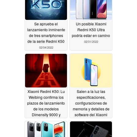
Se aprueba el
Un posible Xiaomi
lanzamiento inminente
Redmi K50 Ultra
de tres smartphones
podría estar en camino
de la serie Redmi K50
02/01/2022
02/04/2022
Xiaomi Redmi K50: Lu
Salen a la luz las
Weibing confirma los
especificaciones,
plazos de lanzamiento
configuraciones de
de los modelos
memoria y detalles de
Dimensity 9000 y
software del Xiaomi
Snapdragon 8 Gen 1
Redmi 10A
02/01/2022
02/01/2022