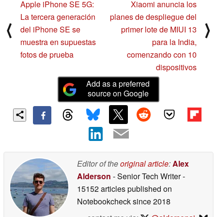
Apple iPhone SE 5G:
Xiaomi anuncia los
La tercera generación
planes de despliegue del
⟨
⟩
del iPhone SE se
primer lote de MIUI 13
muestra en supuestas
para la India,
fotos de prueba
comenzando con 10
dispositivos
Add as a preferred
source on Google
Editor of the
original article
:
Alex
Alderson
- Senior Tech Writer
-
15152 articles published on
Notebookcheck
since 2018