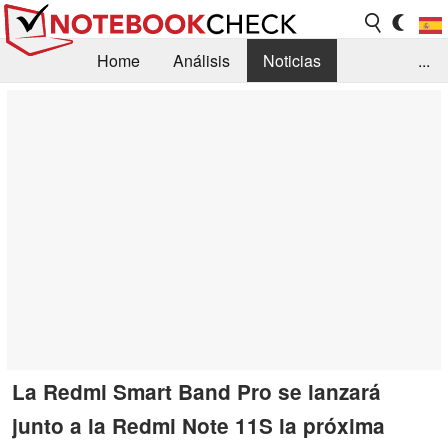
Home
Análisis
Noticias
...
FAQ/Técnica
Biblioteca
Orientación para la Compra
Busca
Contacto
La Redmi Smart Band Pro se lanzará
junto a la Redmi Note 11S la próxima