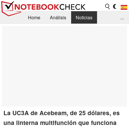
Home
Análisis
Noticias
...
FAQ/Técnica
Biblioteca
Orientación para la Compra
Busca
Contacto
La UC3A de Acebeam, de 25 dólares, es
una linterna multifunción que funciona