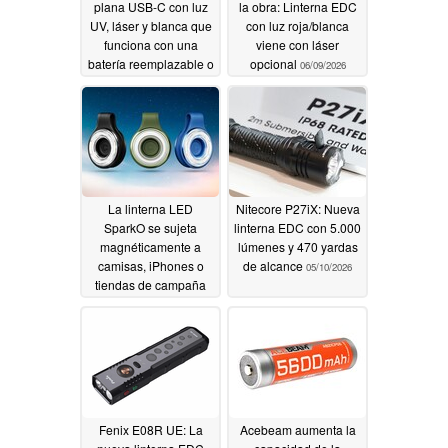
plana USB-C con luz
la obra: Linterna EDC
UV, láser y blanca que
con luz roja/blanca
funciona con una
viene con láser
batería reemplazable o
opcional
06/09/2026
pilas AAA
06/10/2026
La linterna LED
Nitecore P27iX: Nueva
SparkO se sujeta
linterna EDC con 5.000
magnéticamente a
lúmenes y 470 yardas
camisas, iPhones o
de alcance
05/10/2026
tiendas de campaña
05/13/2026
Fenix E08R UE: La
Acebeam aumenta la