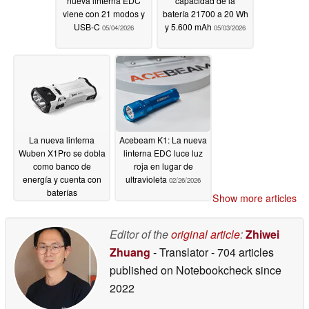
nueva linterna EDC
capacidad de la
viene con 21 modos y
batería 21700 a 20 Wh
USB-C
y 5.600 mAh
05/04/2026
05/03/2026
La nueva linterna
Acebeam K1: La nueva
Wuben X1Pro se dobla
linterna EDC luce luz
como banco de
roja en lugar de
energía y cuenta con
ultravioleta
02/26/2026
baterías
Show more articles
reemplazables
04/23/2026
Editor of the
original article
:
Zhiwei
Zhuang
- Translator
- 704 articles
published on Notebookcheck
since
2022