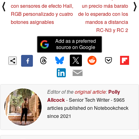
⟨
⟩
con sensores de efecto Hall,
un precio más barato
RGB personalizado y cuatro
de lo esperado con los
botones asignables
mandos a distancia
RC-N3 y RC 2
Add as a preferred
source on Google
Editor of the
original article
:
Polly
Allcock
- Senior Tech Writer
- 5965
articles published on Notebookcheck
since 2021