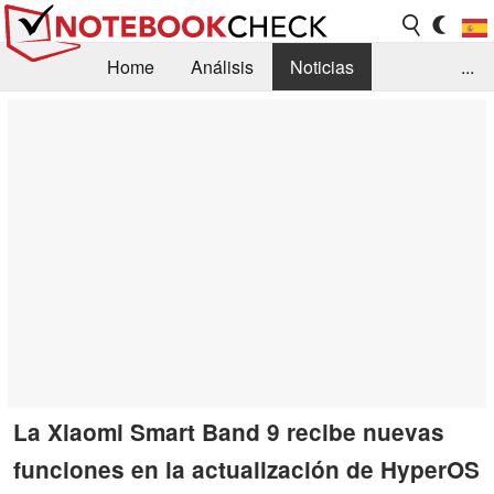
Home
Análisis
Noticias
...
FAQ/Técnica
Biblioteca
Orientación para la Compra
Busca
Contacto
La Xiaomi Smart Band 9 recibe nuevas
funciones en la actualización de HyperOS