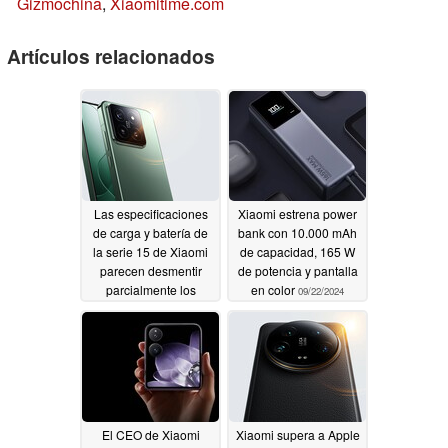
Gizmochina
,
Xiaomitime.com
Artículos relacionados
Las especificaciones
Xiaomi estrena power
de carga y batería de
bank con 10.000 mAh
la serie 15 de Xiaomi
de capacidad, 165 W
parecen desmentir
de potencia y pantalla
parcialmente los
en color
09/22/2024
rumores de
actualización en una
nueva filtración
09/22/2024
El CEO de Xiaomi
Xiaomi supera a Apple