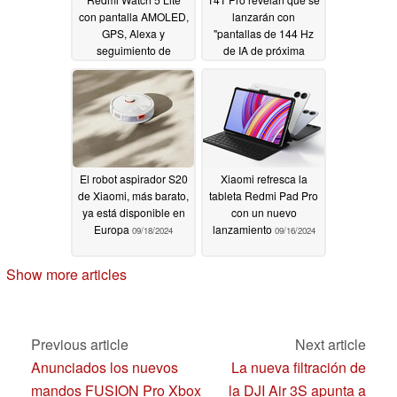
con pantalla AMOLED,
lanzarán con
GPS, Alexa y
"pantallas de 144 Hz
seguimiento de
de IA de próxima
natación
generación" y otras
09/19/2024
características de IA en
nuevas filtraciones
09/18/2024
El robot aspirador S20
Xiaomi refresca la
de Xiaomi, más barato,
tableta Redmi Pad Pro
ya está disponible en
con un nuevo
Europa
lanzamiento
09/18/2024
09/16/2024
Show more articles
Previous article
Next article
Anunciados los nuevos
La nueva filtración de
mandos FUSION Pro Xbox
la DJI Air 3S apunta a