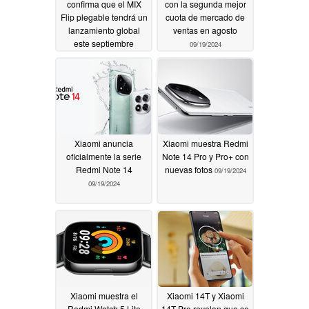
confirma que el MIX
con la segunda mejor
Flip plegable tendrá un
cuota de mercado de
lanzamiento global
ventas en agosto
este septiembre
09/19/2024
09/19/2024
Xiaomi anuncia
Xiaomi muestra Redmi
oficialmente la serie
Note 14 Pro y Pro+ con
Redmi Note 14
nuevas fotos
09/19/2024
09/19/2024
Xiaomi muestra el
Xiaomi 14T y Xiaomi
Redmi Watch 5 Lite
14T Pro revelan que se