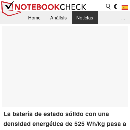
Home
Análisis
Noticias
...
FAQ/Técnica
Biblioteca
Orientación para la Compra
Busca
Contacto
La batería de estado sólido con una
densidad energética de 525 Wh/kg pasa a