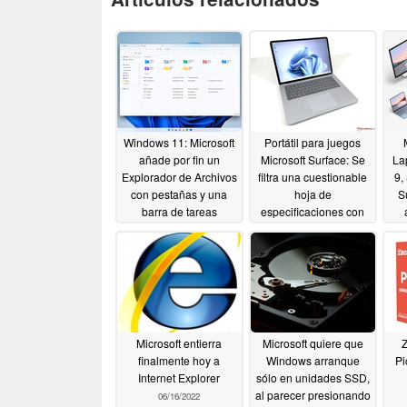
Windows 11: Microsoft
Portátil para juegos
añade por fin un
Microsoft Surface: Se
La
Explorador de Archivos
filtra una cuestionable
9,
con pestañas y una
hoja de
S
barra de tareas
especificaciones con
mejorada junto a otros
pantalla de 165 Hz y
eve
cambios
NVIDIA GeForce RTX
10/20/2022
3070 Ti
09/13/2022
Microsoft entierra
Microsoft quiere que
Z
finalmente hoy a
Windows arranque
Pi
Internet Explorer
sólo en unidades SSD,
al parecer presionando
06/16/2022