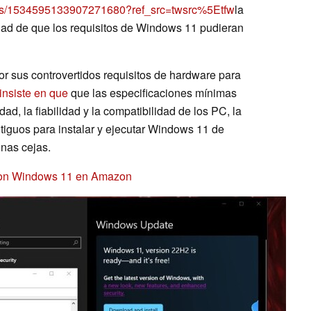
tatus/1534595133907271680?ref_src=twsrc%5Etfw
la
dad de que los requisitos de Windows 11 pudieran
r sus controvertidos requisitos de hardware para
insiste en que
que las especificaciones mínimas
ad, la fiabilidad y la compatibilidad de los PC, la
iguos para instalar y ejecutar Windows 11 de
unas cejas.
 con Windows 11 en Amazon