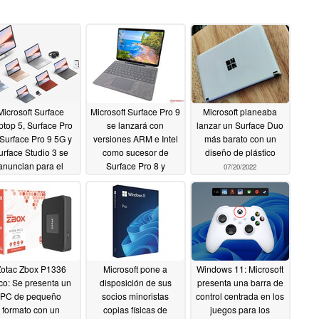
Microsoft Surface
Microsoft Surface Pro 9
Microsoft planeaba
ptop 5, Surface Pro
se lanzará con
lanzar un Surface Duo
 Surface Pro 9 5G y
versiones ARM e Intel
más barato con un
urface Studio 3 se
como sucesor de
diseño de plástico
anuncian para el
Surface Pro 8 y
07/20/2022
nto de hardware de
Surface Pro X
08/31/2022
otoño
09/06/2022
otac Zbox P1336
Microsoft pone a
Windows 11: Microsoft
co: Se presenta un
disposición de sus
presenta una barra de
PC de pequeño
socios minoristas
control centrada en los
formato con un
copias físicas de
juegos para los