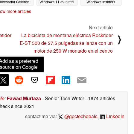
rocesador Celeron
Windows 11
Windows Insiders
05/10/2022
211, Windows 11 y
05/07/2022
ow more articles
oporte para doble
onitor 4K
05/24/2022
Next article
etidor
La bicicleta de montaña eléctrica Rockrider
⟩
E-ST 500 de 27,5 pulgadas se lanza con un
motor de 250 W montado en el centro
Add as a preferred
source on Google
cle
:
Fawad Murtaza
- Senior Tech Writer
- 1674 articles
check
since 2021
contact me via:
@gpctechdeals
,
LinkedIn