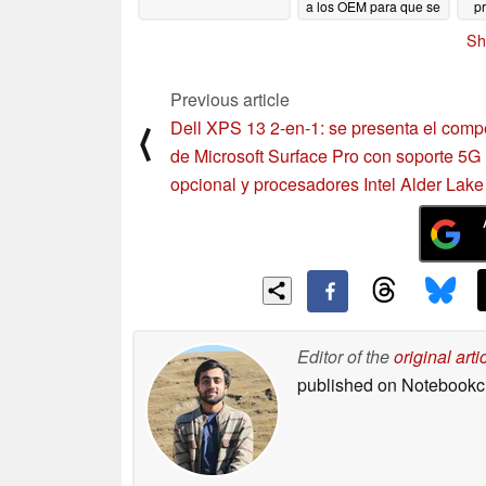
a los OEM para que se
p
deshagan de las
N6
Sh
unidades de arranque
s
HDD para 2023
m
06/11/2022
Previous article
Dell XPS 13 2-en-1: se presenta el comp
⟨
de Microsoft Surface Pro con soporte 5G
opcional y procesadores Intel Alder Lake
Editor of the
original arti
published on Notebook