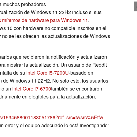
e a muchos probadores
ualización de Windows 11 22H2 incluso si sus
os mínimos de hardware para Windows 11
.
s 10 con hardware no compatible inscritos en el
no se les ofrecen las actualizaciones de Windows
uarios que recibieron la notificación y actualizaron
ra mostrar la actualización. Un usuario de Reddit
ntalla de su
Intel Core i5-7200U
-basado en
n de Windows 11 22H2. No solo esto, los usuarios
omo un
Intel Core i7-6700
también se encontraron
inamente en elegibles para la actualización.
tatus/1534588001183051786?ref_src=twsrc%5Etfw
"un error y el equipo adecuado lo está investigando"