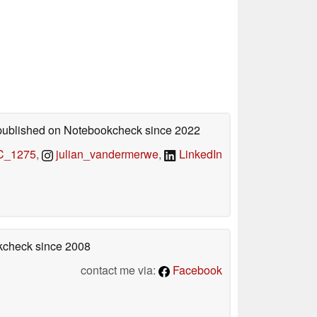
s published on Notebookcheck
since 2022
_1275
,
julian_vandermerwe
,
LinkedIn
okcheck
since 2008
contact me via:
Facebook