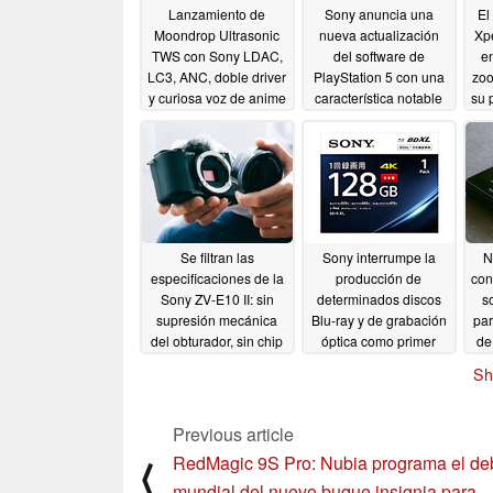
Lanzamiento de
Sony anuncia una
El
Moondrop Ultrasonic
nueva actualización
Xpe
TWS con Sony LDAC,
del software de
e
LC3, ANC, doble driver
PlayStation 5 con una
zoo
y curiosa voz de anime
característica notable
su 
bloqueada para PS5
08/23/2024
Slim
07/25/2024
Se filtran las
Sony interrumpe la
N
especificaciones de la
producción de
con
Sony ZV-E10 II: sin
determinados discos
s
supresión mecánica
Blu-ray y de grabación
par
del obturador, sin chip
óptica como primer
de
de IA, gran salto de
paso para abandonar
NW
Sh
precio
el negocio de los
07/05/2024
discos ópticos
07/03/2024
Previous article
RedMagic 9S Pro: Nubia programa el de
⟨
mundial del nuevo buque insignia para