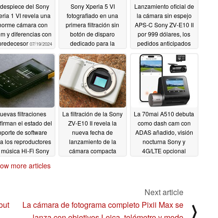
 despiece del Sony
Sony Xperia 5 VI
Lanzamiento oficial de
ria 1 VI revela una
fotografiado en una
la cámara sin espejo
norme cámara con
primera filtración sin
APS-C Sony ZV-E10 II
m y diferencias con
botón de disparo
por 999 dólares, los
predecesor
dedicado para la
pedidos anticipados
07/19/2024
cámara
comienzan el 11 de
07/18/2024
julio
07/11/2024
uevas filtraciones
La filtración de la Sony
La 70mai A510 debuta
firman el estado del
ZV-E10 II revela la
como dash cam con
oporte de software
nueva fecha de
ADAS añadido, visión
a los reproductores
lanzamiento de la
nocturna Sony y
 música Hi-Fi Sony
cámara compacta
4G/LTE opcional
-A306 y NW-ZX707
vlogger de 26 MP y
06/29/2024
ow more articles
confirma 2 nuevos
07/02/2024
objetivos Sony
06/30/2024
Next article
but
La cámara de fotograma completo Pixii Max se
⟩
lanza con objetivos Leica, telémetro y modo