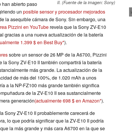
II. (Fuente de la imagen: Sony)
e han abierto paso
ugiriendo un
posible sensor y procesador mejorados
 de la asequible cámara de Sony. Sin embargo, una
rea Pizzini en YouTube
revela que la Sony ZV-E10
al gracias a una nueva actualización de la batería
tualmente 1.399 $ en Best Buy
).
ores
sobre un sensor de 26 MP de la A6700, Pizzini
e la Sony ZV-E10 II también compartirá la batería
tancialmente más grande. La actualización de la
acidad de más del 100%, de 1.020 mAh a unos
ería a la NP-FZ100 más grande también significa
mpuñadura de la ZV-E10 II sea sustancialmente
imera generación
(actualmente 698 $ en Amazon
).
, la Sony ZV-E10 II probablemente carecerá de
ra, lo que podría significar que la ZV-E10 II podría
a que la más grande y más cara A6700 en la que se