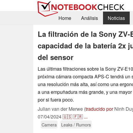
Home
Análisis
Noticias
La filtración de la Sony ZV-
capacidad de la batería 2x 
del sensor
Las últimas filtraciones sobre la Sony ZV-E10 
próxima cámara compacta APS-C tendrá un s
una resolución más alta, así como una ergo
a una empuñadura más grande, y una mayor d
por si fuera poco.
Julian van der Merwe (
traducido por
Ninh Du
07/04/2024
🇺🇸
🇫🇷
...
Camera
Leaks / Rumors