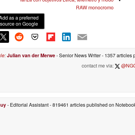
RAW monocromo
Add as a preferred
source on Google
cle
:
Julian van der Merwe
- Senior News Writer
- 1357 article
contact me via:
@NGC
Duy
- Editorial Assistant
- 819461 articles published on Notebo