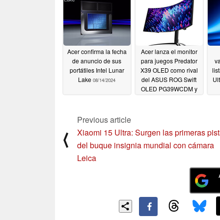
Acer confirma la fecha
Acer lanza el monitor
de anuncio de sus
para juegos Predator
va
portátiles Intel Lunar
X39 OLED como rival
li
Lake
del ASUS ROG Swift
Ul
08/14/2024
OLED PG39WCDM y
el LG UltraGear OLED
39GS95QE con un
descuento por
Previous article
lanzamiento anticipado
Xiaomi 15 Ultra: Surgen las primeras pis
⟨
en EE.UU
08/09/2024
del buque insignia mundial con cámara
Leica