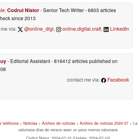
cle
:
Codrut Nistor
- Senior Tech Writer
- 6803 articles
check
since 2013
 me via:
@online_digi
,
online.digital.craft
,
LinkedIn
Duy
- Editorial Assistant
- 816412 articles published on
008
contact me via:
Facebook
s teléfonos
>
Noticias
>
Archivo de noticias
>
Archivo de noticias 2024 07
> La 
calurosos días de verano sean un poco menos calurosos
Codrut Nistor, 2024-07-10 (Update: 2024-07-10)