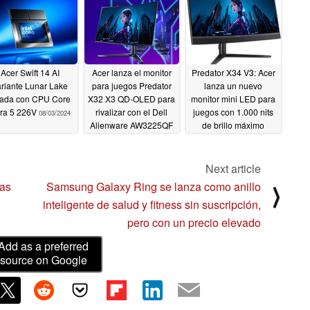
Acer Swift 14 AI
Acer lanza el monitor
Predator X34 V3: Acer
riante Lunar Lake
para juegos Predator
lanza un nuevo
stada con CPU Core
X32 X3 QD-OLED para
monitor mini LED para
tra 5 226V
rivalizar con el Dell
juegos con 1.000 nits
08/03/2024
Alienware AW3225QF
de brillo máximo
08/01/2024
08/01/2024
Next article
tas
Samsung Galaxy Ring se lanza como anillo
⟩
inteligente de salud y fitness sin suscripción,
pero con un precio elevado
Add as a preferred
source on Google