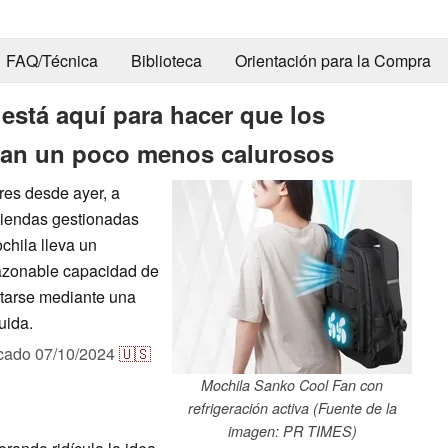
FAQ/Técnica
Biblioteca
Orientación para la Compra
está aquí para hacer que los
sean un poco menos calurosos
res desde ayer, a
 tiendas gestionadas
chila lleva un
 razonable capacidad de
ntarse mediante una
uida.
icado
07/10/2024
🇺🇸
Mochila Sanko Cool Fan con
refrigeración activa (Fuente de la
imagen: PR TIMES)