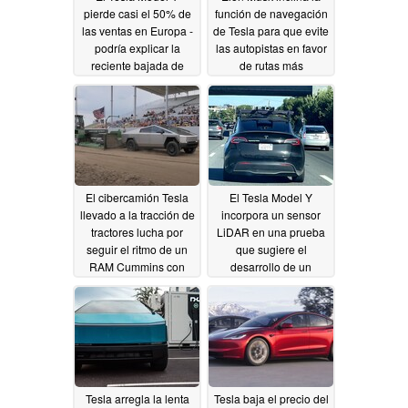
pierde casi el 50% de
función de navegación
las ventas en Europa -
de Tesla para que evite
podría explicar la
las autopistas en favor
reciente bajada de
de rutas más
precios
pintorescas
06/25/2024
06/25/2024
El cibercamión Tesla
El Tesla Model Y
llevado a la tracción de
incorpora un sensor
tractores lucha por
LiDAR en una prueba
seguir el ritmo de un
que sugiere el
RAM Cummins con
desarrollo de un
motor diesel
robotaxi
06/24/2024
06/22/2024
Tesla arregla la lenta
Tesla baja el precio del