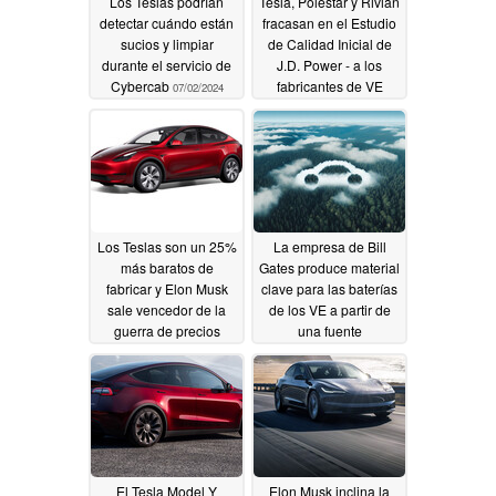
Los Teslas podrían
Tesla, Polestar y Rivian
detectar cuándo están
fracasan en el Estudio
sucios y limpiar
de Calidad Inicial de
durante el servicio de
J.D. Power - a los
Cybercab
fabricantes de VE
07/02/2024
heredados no les va
mucho mejor
06/28/2024
Los Teslas son un 25%
La empresa de Bill
más baratos de
Gates produce material
fabricar y Elon Musk
clave para las baterías
sale vencedor de la
de los VE a partir de
guerra de precios
una fuente
incluso sin créditos
sorprendente: el
fiscales
metano
06/27/2024
06/25/2024
El Tesla Model Y
Elon Musk inclina la