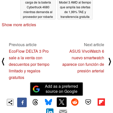
carga de la batería
Model 3 AWD al tiempo
Cybertruck 4680
que amplía las ofertas
mientras demanda al
de 1,99% TAE y
proveedor por robarle
transferencia gratuita
su método de
FSD
06/18/2024
Show more articles
producción de cátodos
secos
06/21/2024
Previous article
Next article
EcoFlow DELTA 3 Pro
ASUS VivoWatch 6
sale a la venta con
nuevo smartwatch
⟨
⟩
descuentos por tiempo
aparece con función de
limitado y regalos
presión arterial
gratuitos
Add as a preferred
source on Google