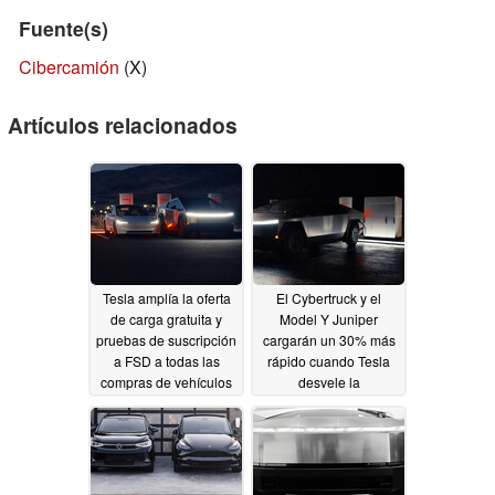
Fuente(s)
Cibercamión
(X)
Artículos relacionados
Tesla amplía la oferta
El Cybertruck y el
de carga gratuita y
Model Y Juniper
pruebas de suscripción
cargarán un 30% más
a FSD a todas las
rápido cuando Tesla
compras de vehículos
desvele la
nuevos, incluido el
actualización del
Cybertruck más barato
Supercargador V4 de
500 kW
11/21/2024
11/15/2024