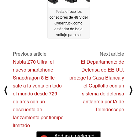
Tesla ofrece los
conectores de 48 V del
Cybertruck como
estándar de bajo
voltaje para su
adopción por la
industria
automovilística
Previous article
Next article
10/30/2024
Nubia Z70 Ultra: el
El Departamento de
nuevo smartphone
Defensa de EE.UU.
Snapdragon 8 Elite
protege la Casa Blanca y
sale a la venta en todo
el Capitolio con un
⟨
⟩
el mundo desde 729
sistema de defensa
dólares con un
antiaérea por IA de
descuento de
Teleidoscope
lanzamiento por tiempo
limitado
Add as a preferred