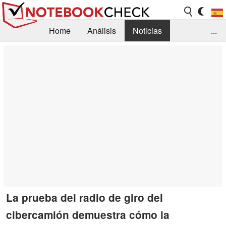
Home
Análisis
Noticias
...
FAQ/Técnica
Biblioteca
Orientación para la Compra
Busca
Contacto
La prueba del radio de giro del
cibercamión demuestra cómo la