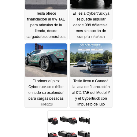
Tesla ofrece
El Tesla Cybertruck ya
financiación al 0% TAE
se puede alquilar
para artículos de la
desde 999 dólares al
tienda, desde
mes sin opción de
cargadores domésticos
compra
11/08/2024
hasta el Gigawiper de
Cybertruck
11/14/2024
El primer dúplex
Tesla lleva a Canadá
Cybertruck se exhibe
la tasa de financiación
en todo su esplendor
al 0% TAE del Model Y
para cargas pesadas
y el Cybertruck con
impuesto de lujo
11/08/2024
11/06/2024