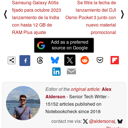
Samsung Galaxy A05s
Se filtra la fecha de
fijado para octubre 2023
lanzamiento del DJI
⟨
⟩
lanzamiento de la India
Osmo Pocket 3 junto con
con hasta 12 GB de
nuevo material
RAM Plus ajuste
promocional
Add as a preferred
source on Google
Editor of the
original article
:
Alex
Alderson
- Senior Tech Writer
-
15152 articles published on
Notebookcheck
since 2018
contact me via:
@aldersonaj
,