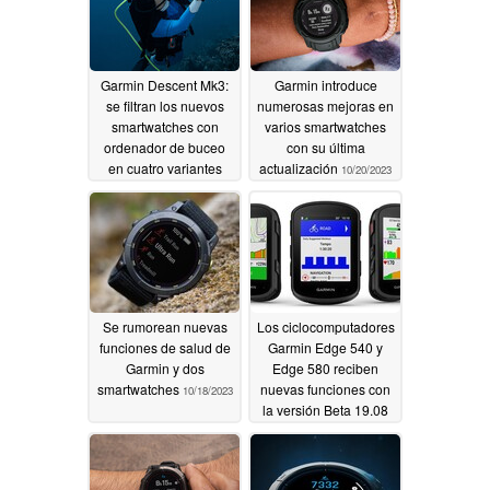
Garmin Descent Mk3:
Garmin introduce
se filtran los nuevos
numerosas mejoras en
smartwatches con
varios smartwatches
ordenador de buceo
con su última
en cuatro variantes
actualización
10/20/2023
10/20/2023
Se rumorean nuevas
Los ciclocomputadores
funciones de salud de
Garmin Edge 540 y
Garmin y dos
Edge 580 reciben
smartwatches
nuevas funciones con
10/18/2023
la versión Beta 19.08
10/18/2023