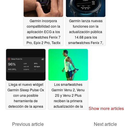
Garmin incorpora
Garmin lanza nuevas
compatibilidad con la
funciones con la
aplicación ECG a los
actualización pública
smartwatches Fenix 7
14.68 para los
Pro, Epix 2 Pro, Tactix
smartwatches Fenix 7,
7 AMOLED Edition y
Fenix 7 Pro, Epix 2 y
Venu 3
Epix 2 Pro
10/18/2023
10/16/2023
Llega el nuevo widget
Los smartwatches
Garmin Sleep Pulse Ox
Garmin Venu 2, Venu
con una posible
2S y Venu 2 Plus
herramienta de
reciben la primera
detección de la apnea
actualización de la
Show more articles
del sueño
serie Beta 16.xx
10/16/2023
10/08/2023
Previous article
Next article