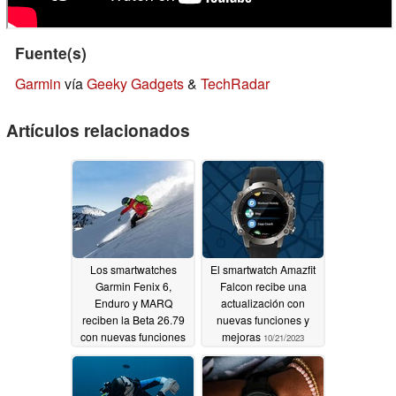
Fuente(s)
Garmin
vía
Geeky Gadgets
&
TechRadar
Artículos relacionados
Los smartwatches
El smartwatch Amazfit
Garmin Fenix 6,
Falcon recibe una
Enduro y MARQ
actualización con
reciben la Beta 26.79
nuevas funciones y
con nuevas funciones
mejoras
10/21/2023
y una actualización
para la actividad de
Esquí
10/21/2023