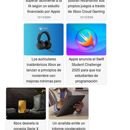
superar fácilmente a la
podrán retransmitir sus
IA según un estudio
propios juegos a través
financiado por Apple
de Xbox Cloud Gaming
10/14/2024
10/12/2024
Los auriculares
Apple anuncia el Swift
inalámbricos Xbox se
Student Challenge
lanzan a principios de
2025 para que los
noviembre con
estudiantes de
mejoras mínimas pero
programación
a un precio más
muestren su ingenio
elevado
en aplicaciones para
10/10/2024
ganar premios Apple
10/10/2024
Xbox desvela la
Un analista emite un
consola Serie X
informe condenatorio