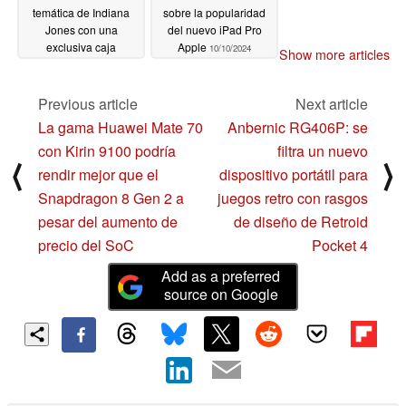
temática de Indiana
sobre la popularidad
Jones con una
del nuevo iPad Pro
exclusiva caja
Apple
10/10/2024
Show more articles
rompecabezas y un
mando personalizado
Previous article
Next article
10/10/2024
La gama Huawei Mate 70
Anbernic RG406P: se
con Kirin 9100 podría
filtra un nuevo
⟨
⟩
rendir mejor que el
dispositivo portátil para
Snapdragon 8 Gen 2 a
juegos retro con rasgos
pesar del aumento de
de diseño de Retroid
precio del SoC
Pocket 4
Add as a preferred
source on Google