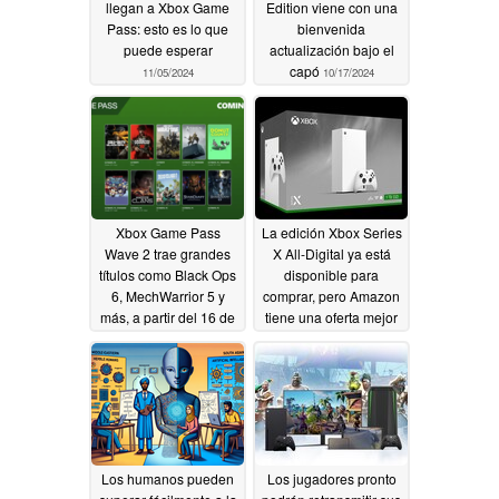
llegan a Xbox Game
Edition viene con una
Pass: esto es lo que
bienvenida
puede esperar
actualización bajo el
capó
11/05/2024
10/17/2024
Xbox Game Pass
La edición Xbox Series
Wave 2 trae grandes
X All-Digital ya está
títulos como Black Ops
disponible para
6, MechWarrior 5 y
comprar, pero Amazon
más, a partir del 16 de
tiene una oferta mejor
octubre
en la versión de disco
10/16/2024
10/15/2024
Los humanos pueden
Los jugadores pronto