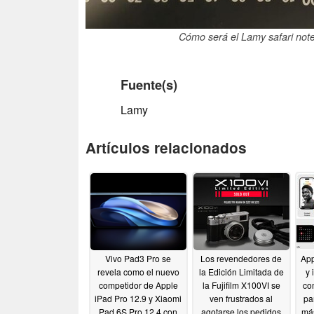
Cómo será el Lamy safari not
Fuente(s)
Lamy
Artículos relacionados
Vivo Pad3 Pro se
Los revendedores de
App
revela como el nuevo
la Edición Limitada de
y 
competidor de Apple
la Fujifilm X100VI se
co
iPad Pro 12.9 y Xiaomi
ven frustrados al
pa
Pad 6S Pro 12.4 con
agotarse los pedidos
má