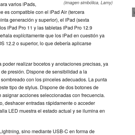
(imagen simbólica, Lamy)
ara varios iPads,
e es compatible con el iPad Air (tercera
inta generación y superior), el iPad (sexta
los iPad Pro 11 y las tabletas iPad Pro 12.9
señala explícitamente que los iPad en cuestión ya
S 12.2 o superior, lo que debería aplicarse
 poder realizar bocetos y anotaciones precisas, ya
s de presión. Dispone de sensibilidad a la
de sombreado con los pinceles adecuados. La punta
este tipo de stylus. Dispone de dos botones de
 asignar acciones seleccionadas con frecuencia.
plo, deshacer entradas rápidamente o acceder
talla LED muestra el estado actual y se ilumina en
de Lightning, sino mediante USB-C en forma de