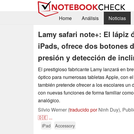
Home
Análisis
Noticias
Lamy safari note+: El lápiz
iPads, ofrece dos botones d
presión y detección de incl
El prestigioso fabricante Lamy lanzará en bre
óptico para numerosas tabletas Apple, con e
también pretende ofrecer a los escolares un d
con nuevas funciones de forma familiar como a
analógico.
Silvio Werner (
traducido por
Ninh Duy),
Publ
🇩🇪
...
iPad
Accessory