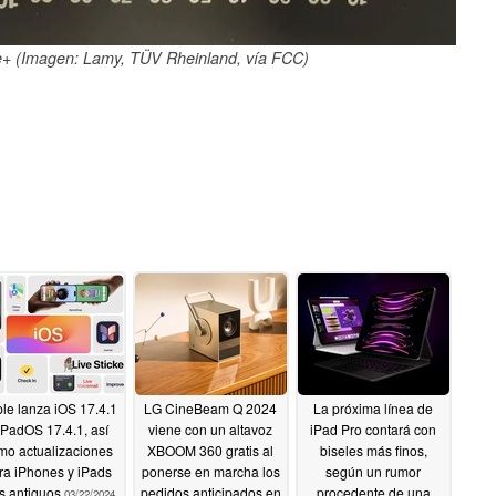
e+ (Imagen: Lamy, TÜV Rheinland, vía FCC)
le lanza iOS 17.4.1
LG CineBeam Q 2024
La próxima línea de
iPadOS 17.4.1, así
viene con un altavoz
iPad Pro contará con
mo actualizaciones
XBOOM 360 gratis al
biseles más finos,
ra iPhones y iPads
ponerse en marcha los
según un rumor
s antiguos
pedidos anticipados en
procedente de una
03/22/2024