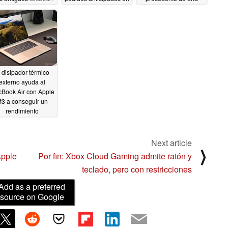
EE.UU
fuente fiable
03/22/2024
03/21/2024
 disipador térmico
externo ayuda al
Book Air con Apple
3 a conseguir un
rendimiento
ignificativamente
mejor
03/18/2024
Next article
⟩
Apple
Por fin: Xbox Cloud Gaming admite ratón y
teclado, pero con restricciones
Add as a preferred
source on Google