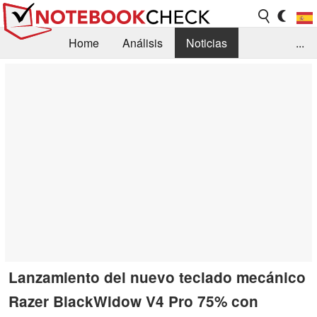
Home
Análisis
Noticias
...
FAQ/Técnica
Biblioteca
Orientación para la Compra
Busca
Contacto
Lanzamiento del nuevo teclado mecánico
Razer BlackWidow V4 Pro 75% con