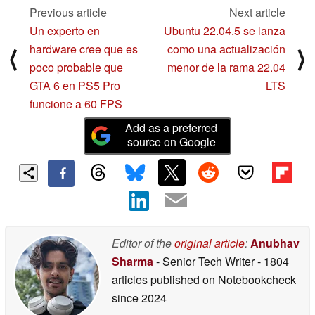
Previous article
Next article
Un experto en
Ubuntu 22.04.5 se lanza
hardware cree que es
como una actualización
⟨
⟩
poco probable que
menor de la rama 22.04
GTA 6 en PS5 Pro
LTS
funcione a 60 FPS
Add as a preferred
source on Google
Editor of the
original article
:
Anubhav
Sharma
- Senior Tech Writer
- 1804
articles published on Notebookcheck
since 2024