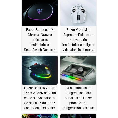
inesperada GPU
Nvidia
12/27/2024
Razer Barracuda X
Razer Viper Mini
Chroma: Nuevos
Signature Edition: un
auriculares
nuevo ratón
inalámbricos
inalámbrico ultraligero
SmartSwitch Dual con
y de latencia ultrabaja
copas RGB activas
10/18/2024
10/25/2024
Razer Basilisk V3 Pro
La almohadilla de
35K y V3 35K debutan
refrigeración para
como nuevos ratones
portátiles de Razer
de hasta 35.000 PPP
promete una
con rueda inteligente
refrigeración hasta un
RGB
18% mejor para los
10/02/2024
portátiles de juegos