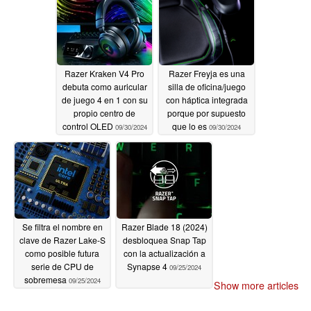
09/30/2024
Razer Kraken V4 Pro
Razer Freyja es una
debuta como auricular
silla de oficina/juego
de juego 4 en 1 con su
con háptica integrada
propio centro de
porque por supuesto
control OLED
que lo es
09/30/2024
09/30/2024
Se filtra el nombre en
Razer Blade 18 (2024)
clave de Razer Lake-S
desbloquea Snap Tap
como posible futura
con la actualización a
serie de CPU de
Synapse 4
09/25/2024
sobremesa
09/25/2024
Show more articles