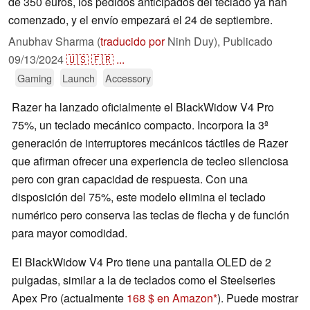
de 350 euros, los pedidos anticipados del teclado ya han
comenzado, y el envío empezará el 24 de septiembre.
Anubhav Sharma (
traducido por
Ninh Duy),
Publicado
09/13/2024
🇺🇸
🇫🇷
...
Gaming
Launch
Accessory
Razer ha lanzado oficialmente el BlackWidow V4 Pro
75%, un teclado mecánico compacto. Incorpora la 3ª
generación de interruptores mecánicos táctiles de Razer
que afirman ofrecer una experiencia de tecleo silenciosa
pero con gran capacidad de respuesta. Con una
disposición del 75%, este modelo elimina el teclado
numérico pero conserva las teclas de flecha y de función
para mayor comodidad.
El BlackWidow V4 Pro tiene una pantalla OLED de 2
pulgadas, similar a la de teclados como el Steelseries
Apex Pro (actualmente
168 $ en Amazon
). Puede mostrar