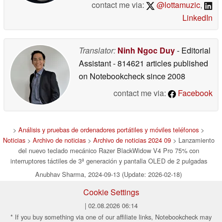
contact me via:
@lottamuzic
,
LinkedIn
Translator:
Ninh Ngoc Duy
- Editorial
Assistant
- 814621 articles published
on Notebookcheck
since 2008
contact me via:
Facebook
>
Análisis y pruebas de ordenadores portátiles y móviles teléfonos
>
Noticias
>
Archivo de noticias
>
Archivo de noticias 2024 09
> Lanzamiento
del nuevo teclado mecánico Razer BlackWidow V4 Pro 75% con
interruptores táctiles de 3ª generación y pantalla OLED de 2 pulgadas
Anubhav Sharma, 2024-09-13 (Update: 2026-02-18)
Cookie Settings
| 02.08.2026 06:14
* If you buy something via one of our affiliate links, Notebookcheck may