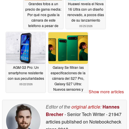
Grandes fotos a un
Huawei revela el Nova
precio de gama media:
16 Ultra con un diseño
Por qué nos gusta la
renovado, a pocos días
cámara de este
de su lanzamiento
teléfono a pesar de
05/25/2026
que le faltan algunas
funciones
05/27/2026
AGM G3 Pro: Un
Galaxy Se filtran las
smartphone resistente
especificaciones de la
con sus peculiaridades
cámara del S27 Pro,
Galaxy S27 Ultra:
05/22/2026
Nuevos sensores y
Show more articles
zoom para marcar la
diferencia
05/21/2026
Editor of the
original article
:
Hannes
Brecher
- Senior Tech Writer
- 21947
articles published on Notebookcheck