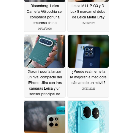
Bloomberg: Leica
Leica M11-P, Q3 y D-
Camera AG podría ser
Lux 8 marcan el debut
comprada por una
de Leica Metal Gray
empresa china
05/29/2026
06/02/2026
Xiaomi podría lanzar
¿Puede realmente la
un rival compacto del
IA mejorar la mediocre
iPhone Ultra con tres
cámara de un móvil?
cámaras Leica y un
05/27/2026
sensor principal de
200MP
05/28/2026