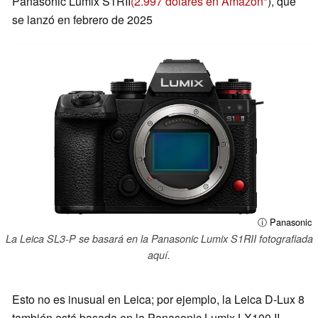
Panasonic Lumix S1RII
(2.997 dólares en Amazon
), que
se lanzó en febrero de 2025
ⓘ Panasonic
La Leica SL3-P se basará en la Panasonic Lumix S1RII fotografiada
aquí.
Esto no es inusual en Leica; por ejemplo, la Leica D-Lux 8
también está basada en la Panasonic Lumix LX100 II.