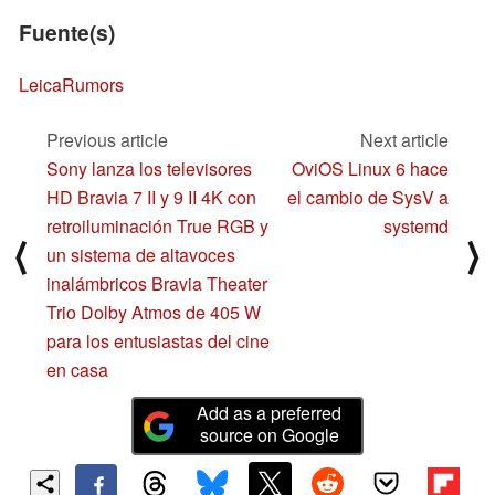
Fuente(s)
LeicaRumors
Previous article
Next article
Sony lanza los televisores
OviOS Linux 6 hace
HD Bravia 7 II y 9 II 4K con
el cambio de SysV a
retroiluminación True RGB y
systemd
⟨
⟩
un sistema de altavoces
inalámbricos Bravia Theater
Trio Dolby Atmos de 405 W
para los entusiastas del cine
en casa
Add as a preferred
source on Google