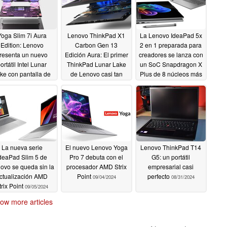
Yoga Slim 7i Aura
Lenovo ThinkPad X1
La Lenovo IdeaPad 5x
Edition: Lenovo
Carbon Gen 13
2 en 1 preparada para
resenta un nuevo
Edición Aura: El primer
creadores se lanza con
ortátil Intel Lunar
ThinkPad Lunar Lake
un SoC Snapdragon X
ke con pantalla de
de Lenovo casi tan
Plus de 8 núcleos más
3 pulgadas, batería
ligero como el X1
barato y una pantalla
e 70 Wh y un peso
Nano
OLED de colores
09/05/2024
inferior a 1,5 kg
precisos en un chasis
de 17,5 mm
09/06/2024
09/05/2024
La nueva serie
El nuevo Lenovo Yoga
Lenovo ThinkPad T14
deaPad Slim 5 de
Pro 7 debuta con el
G5: un portátil
ovo se queda sin la
procesador AMD Strix
empresarial casi
ctualización AMD
Point
perfecto
09/04/2024
08/31/2024
trix Point
09/05/2024
ow more articles