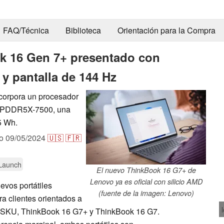
FAQ/Técnica
Biblioteca
Orientación para la Compra
k 16 Gen 7+ presentado con
y pantalla de 144 Hz
ncorpora un procesador
 LPDDR5X-7500, una
5 Wh.
do
09/05/2024
🇺🇸
🇫🇷
Launch
El nuevo ThinkBook 16 G7+ de
Lenovo ya es oficial con silicio AMD
vos portátiles
(fuente de la imagen: Lenovo)
 clientes orientados a
s SKU, ThinkBook 16 G7+ y ThinkBook 16 G7.