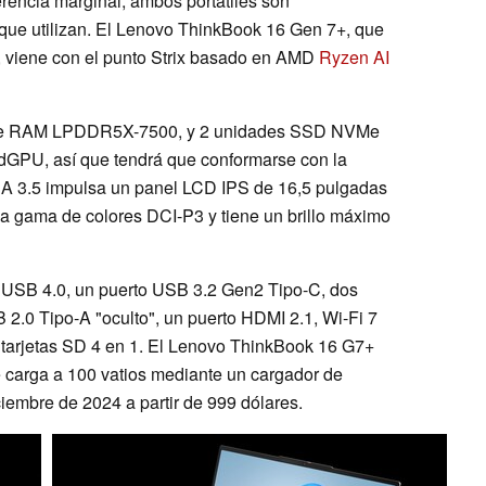
encia marginal, ambos portátiles son
io que utilizan. El Lenovo ThinkBook 16 Gen 7+, que
t, viene con el punto Strix basado en AMD
Ryzen AI
 de RAM LPDDR5X-7500, y 2 unidades SSD NVMe
dGPU, así que tendrá que conformarse con la
 3.5 impulsa un panel LCD IPS de 16,5 pulgadas
a gama de colores DCI-P3 y tiene un brillo máximo
o USB 4.0, un puerto USB 3.2 Gen2 Tipo-C, dos
2.0 Tipo-A "oculto", un puerto HDMI 2.1, Wi-Fi 7
 tarjetas SD 4 en 1. El Lenovo ThinkBook 16 G7+
 carga a 100 vatios mediante un cargador de
iciembre de 2024 a partir de 999 dólares.