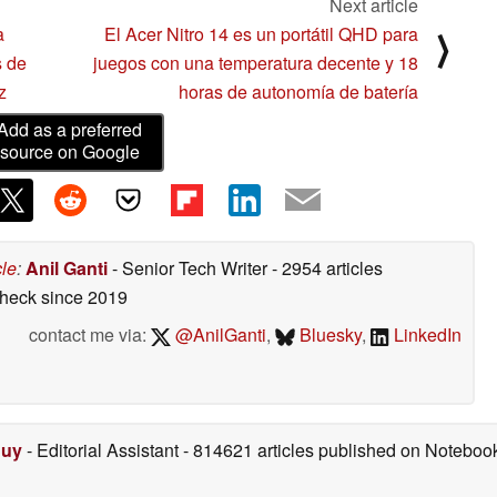
Next article
a
El Acer Nitro 14 es un portátil QHD para
⟩
s de
juegos con una temperatura decente y 18
z
horas de autonomía de batería
Add as a preferred
source on Google
cle
:
Anil Ganti
- Senior Tech Writer
- 2954 articles
check
since 2019
contact me via:
@AnilGanti
,
Bluesky
,
LinkedIn
Duy
- Editorial Assistant
- 814621 articles published on Notebo