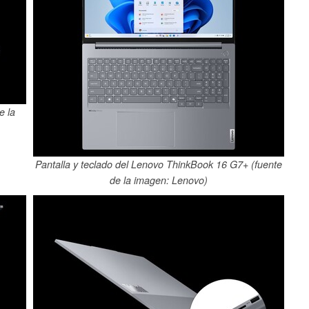
e la
Pantalla y teclado del Lenovo ThinkBook 16 G7+ (fuente
de la imagen: Lenovo)