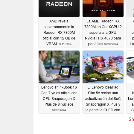
AMD revela
La AMD Radeon RX
socarronamente la
7800M en OneXGPU 2
Radeon RX 7800M
supera a la GPU
p
oficial con 12 GB de
Nvidia RTX 4070 para
p
VRAM
portátiles
La
09/11/2024
09/09/2024
15,
d
Lenovo ThinkBook 16
El Lenovo IdeaPad
Gen 7 ya es oficial con
Slim 5x recibe una
I
CPU Snapdragon X
actualización del SoC
Len
Plus de 8 núcleos
Snapdragon X Plus y
a
la pantalla OLED con
S
09/05/2024
una subida de precio
Sh
de 200 euros respecto
a sus homólogos x86
09/05/2024