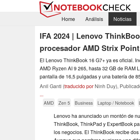
Home
Análisis
Noticias
IFA 2024 | Lenovo ThinkBoo
procesador AMD Strix Point 
El Lenovo ThinkBook 16 G7+ ya es oficial. I
AMD Ryzen AI 9 265, hasta 32 GB de RAM
pantalla de 16,5 pulgadas y una batería de 8
Anil Ganti (
traducido por
Ninh Duy),
Publica
...
AMD
Zen 5
Business
Laptop / Notebook
Lenovo ha anunciado un montón de nue
ThinkBook, ThinkPad y ExpertBook para
los negocios. El ThinkBook recibe do