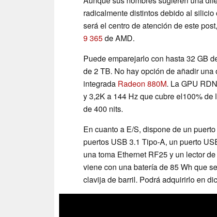
Aunque sus nombres sugieren una difer
radicalmente distintos debido al silic
será el centro de atención de este pos
9 365
de AMD.
Puede emparejarlo con hasta 32 GB
de 2 TB. No hay opción de añadir una 
integrada
Radeon 880M
. La GPU RDNA
y 3,2K a 144 Hz que cubre el100% de l
de 400 nits.
En cuanto a E/S, dispone de un puert
puertos USB 3.1 Tipo-A, un puerto USB 
una toma Ethernet RF25 y un lector de
viene con una batería de 85 Wh que se
clavija de barril. Podrá adquirirlo en d